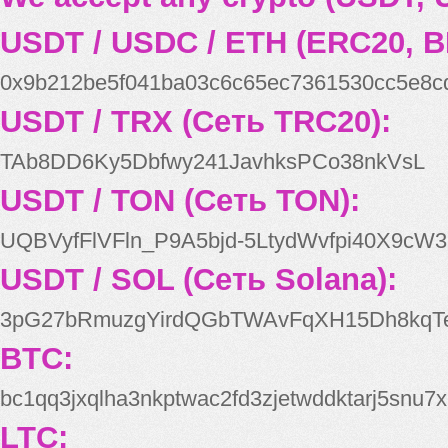
USDT / USDC / ETH (ERC20, B
0x9b212be5f041ba03c6c65ec7361530cc5e8c
USDT / TRX (Сеть TRC20):
TAb8DD6Ky5Dbfwy241JavhksPCo38nkVsL
USDT / TON (Сеть TON):
UQBVyfFlVFln_P9A5bjd-5LtydWvfpi40X9cW3
USDT / SOL (Сеть Solana):
3pG27bRmuzgYirdQGbTWAvFqXH15Dh8kqT
BTC:
bc1qq3jxqlha3nkptwac2fd3zjetwddktarj5snu7x
LTC: