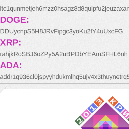
ltc1qunmetjeh6mzz0hsagz8d8qulpfu2jeuzaxa
DOGE:
DDUycnpS5H8JRvFipgc3yoKu2fY4uUxcFG
XRP:
rahjkRoSBJ6oZPy5A2uBPDbYEAmSFHL6nh
ADA:
addr1q936cl0jspyyhdukmlhq5ujv4x3thuynetr