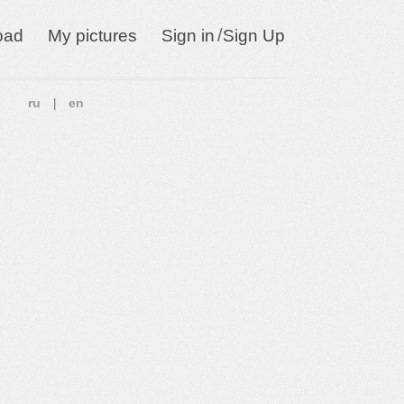
/
oad
My pictures
Sign in
Sign Up
ru
en
|