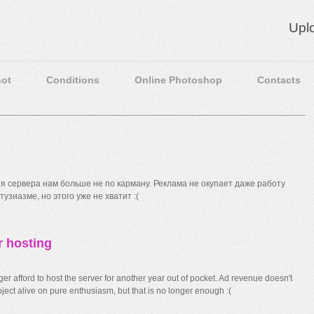
Upl
ot
Conditions
Online Photoshop
Contacts
 сервера нам больше не по карману. Реклама не окупает даже работу
узиазме, но этого уже не хватит :(
r hosting
r afford to host the server for another year out of pocket. Ad revenue doesn't
ect alive on pure enthusiasm, but that is no longer enough :(