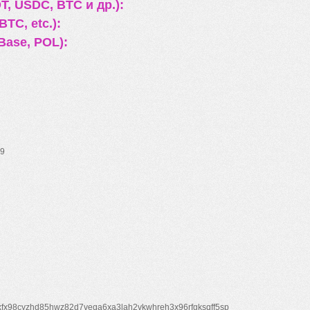
, USDC, BTC и др.):
TC, etc.):
Base, POL):
9
xfx98cyzhd85hwz82d7veqa6xa3lah2vkwhreh3x96rfgksqff5sp