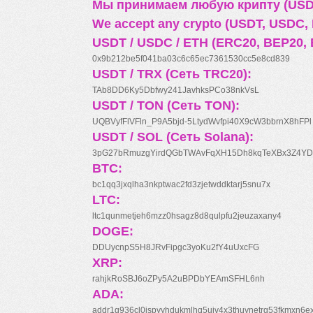
Мы принимаем любую крипту (USDT
We accept any crypto (USDT, USDC, B
USDT / USDC / ETH (ERC20, BEP20, 
0x9b212be5f041ba03c6c65ec7361530cc5e8cd839
USDT / TRX (Сеть TRC20):
TAb8DD6Ky5Dbfwy241JavhksPCo38nkVsL
USDT / TON (Сеть TON):
UQBVyfFlVFln_P9A5bjd-5LtydWvfpi40X9cW3bbrnX8hFPl
USDT / SOL (Сеть Solana):
3pG27bRmuzgYirdQGbTWAvFqXH15Dh8kqTeXBx3Z4YD
BTC:
bc1qq3jxqlha3nkptwac2fd3zjetwddktarj5snu7x
LTC:
ltc1qunmetjeh6mzz0hsagz8d8qulpfu2jeuzaxany4
DOGE:
DDUycnpS5H8JRvFipgc3yoKu2fY4uUxcFG
XRP:
rahjkRoSBJ6oZPy5A2uBPDbYEAmSFHL6nh
ADA:
addr1q936cl0jspyyhdukmlhq5ujv4x3thuynetrq53fkmxn6e