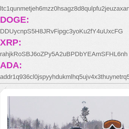
ltc1qunmetjeh6mzz0hsagz8d8qulpfu2jeuzaxa
DOGE:
DDUycnpS5H8JRvFipgc3yoKu2fY4uUxcFG
XRP:
rahjkRoSBJ6oZPy5A2uBPDbYEAmSFHL6nh
ADA:
addr1q936cl0jspyyhdukmlhq5ujv4x3thuynetr