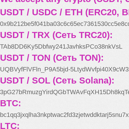
USDT / USDC / ETH (ERC20, B
0x9b212be5f041ba03c6c65ec7361530cc5e8c
USDT / TRX (Сеть TRC20):
TAb8DD6Ky5Dbfwy241JavhksPCo38nkVsL
USDT / TON (Сеть TON):
UQBVyfFlVFln_P9A5bjd-5LtydWvfpi40X9cW3
USDT / SOL (Сеть Solana):
3pG27bRmuzgYirdQGbTWAvFqXH15Dh8kqT
BTC:
bc1qq3jxqlha3nkptwac2fd3zjetwddktarj5snu7x
LTC: