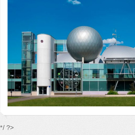
*/ ?>