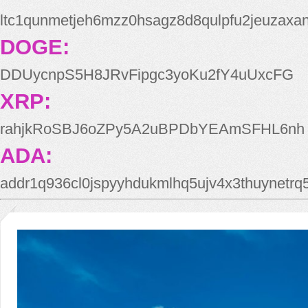
ltc1qunmetjeh6mzz0hsagz8d8qulpfu2jeuzaxa
DOGE:
DDUycnpS5H8JRvFipgc3yoKu2fY4uUxcFG
XRP:
rahjkRoSBJ6oZPy5A2uBPDbYEAmSFHL6nh
ADA:
addr1q936cl0jspyyhdukmlhq5ujv4x3thuynetr