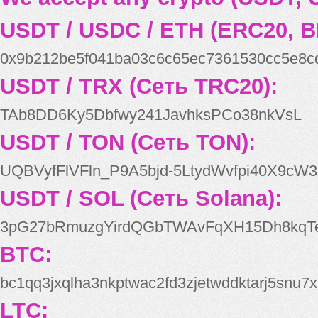
USDT / USDC / ETH (ERC20, B
0x9b212be5f041ba03c6c65ec7361530cc5e8c
USDT / TRX (Сеть TRC20):
TAb8DD6Ky5Dbfwy241JavhksPCo38nkVsL
USDT / TON (Сеть TON):
UQBVyfFlVFln_P9A5bjd-5LtydWvfpi40X9cW3
USDT / SOL (Сеть Solana):
3pG27bRmuzgYirdQGbTWAvFqXH15Dh8kqT
BTC:
bc1qq3jxqlha3nkptwac2fd3zjetwddktarj5snu7x
LTC: