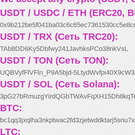
USDT / USDC / ETH (ERC20, B
0x9b212be5f041ba03c6c65ec7361530cc5e8c
USDT / TRX (Сеть TRC20):
TAb8DD6Ky5Dbfwy241JavhksPCo38nkVsL
USDT / TON (Сеть TON):
UQBVyfFlVFln_P9A5bjd-5LtydWvfpi40X9cW3
USDT / SOL (Сеть Solana):
3pG27bRmuzgYirdQGbTWAvFqXH15Dh8kqT
BTC:
bc1qq3jxqlha3nkptwac2fd3zjetwddktarj5snu7x
LTC: