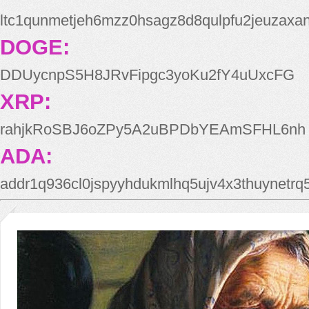
ltc1qunmetjeh6mzz0hsagz8d8qulpfu2jeuzaxa
DOGE:
DDUycnpS5H8JRvFipgc3yoKu2fY4uUxcFG
XRP:
rahjkRoSBJ6oZPy5A2uBPDbYEAmSFHL6nh
ADA:
addr1q936cl0jspyyhdukmlhq5ujv4x3thuynetr