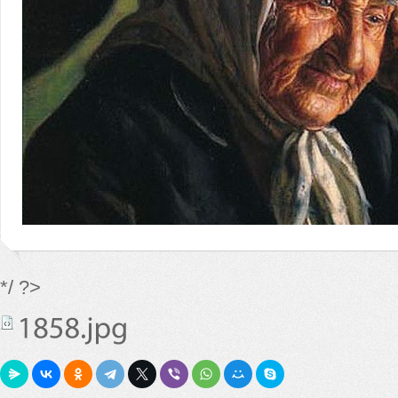
*/ ?>