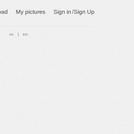
/
oad
My pictures
Sign in
Sign Up
ru
en
|