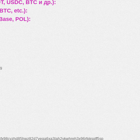
, USDC, BTC и др.):
TC, etc.):
Base, POL):
9
xfx98cyzhd85hwz82d7veqa6xa3lah2vkwhreh3x96rfgksqff5sp