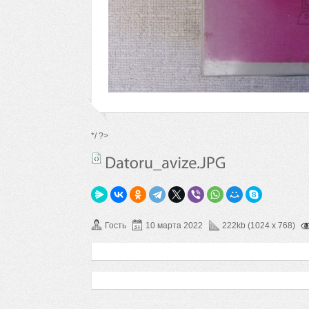
*/ ?>
Гость
10 марта 2022
222kb (1024 x 768)