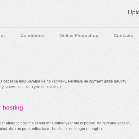
Upl
ot
Conditions
Online Photoshop
Contacts
 сервера нам больше не по карману. Реклама не окупает даже работу
узиазме, но этого уже не хватит :(
r hosting
r afford to host the server for another year out of pocket. Ad revenue doesn't
ect alive on pure enthusiasm, but that is no longer enough :(