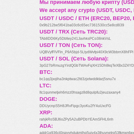
Мы принимаем любую крипту (USDT
We accept any crypto (USDT, USDC, B
USDT / USDC / ETH (ERC20, BEP20, 
0x9b212be5f041ba03c6c65ec7361530cc5e8cd839
USDT / TRX (Сеть TRC20):
TAb8DD6Ky5Dbfwy241JavhksPCo38nkVsL
USDT / TON (Сеть TON):
UQBVyfFlVFln_P9A5bjd-5LtydWvfpi40X9cW3bbrnX8hFPl
USDT / SOL (Сеть Solana):
3pG27bRmuzgYirdQGbTWAvFqXH15Dh8kqTeXBx3Z4YD
BTC:
bc1qq3jxqlha3nkptwac2fd3zjetwddktarj5snu7x
LTC:
ltc1qunmetjeh6mzz0hsagz8d8qulpfu2jeuzaxany4
DOGE:
DDUycnpS5H8JRvFipgc3yoKu2fY4uUxcFG
XRP:
rahjkRoSBJ6oZPy5A2uBPDbYEAmSFHL6nh
ADA:
addr1q936cl0jspyyhdukmlhq5ujv4x3thuynetrq53fkmxn6e