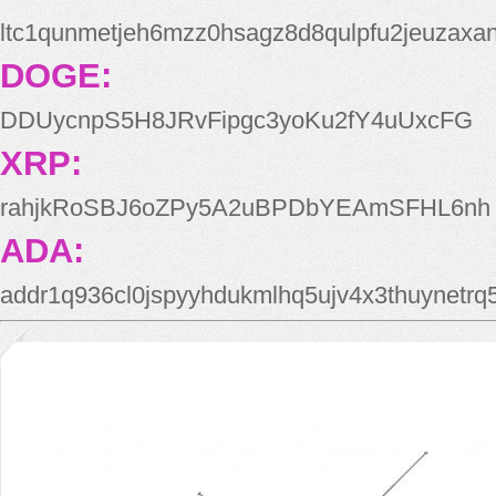
ltc1qunmetjeh6mzz0hsagz8d8qulpfu2jeuzaxa
DOGE:
DDUycnpS5H8JRvFipgc3yoKu2fY4uUxcFG
XRP:
rahjkRoSBJ6oZPy5A2uBPDbYEAmSFHL6nh
ADA:
addr1q936cl0jspyyhdukmlhq5ujv4x3thuynetr