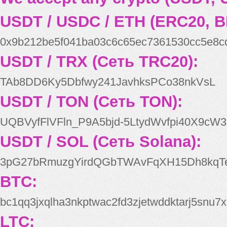
USDT / USDC / ETH (ERC20, B
0x9b212be5f041ba03c6c65ec7361530cc5e8c
USDT / TRX (Сеть TRC20):
TAb8DD6Ky5Dbfwy241JavhksPCo38nkVsL
USDT / TON (Сеть TON):
UQBVyfFlVFln_P9A5bjd-5LtydWvfpi40X9cW3
USDT / SOL (Сеть Solana):
3pG27bRmuzgYirdQGbTWAvFqXH15Dh8kqT
BTC:
bc1qq3jxqlha3nkptwac2fd3zjetwddktarj5snu7x
LTC: