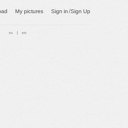
/
oad
My pictures
Sign in
Sign Up
ru
en
|