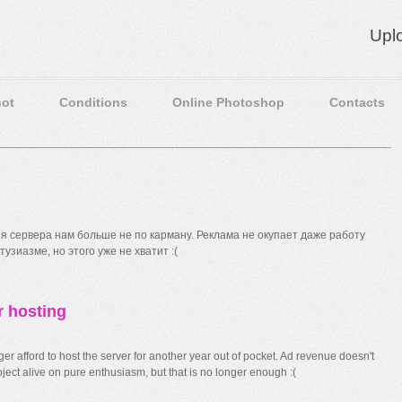
Upl
ot
Conditions
Online Photoshop
Contacts
 сервера нам больше не по карману. Реклама не окупает даже работу
узиазме, но этого уже не хватит :(
r hosting
r afford to host the server for another year out of pocket. Ad revenue doesn't
ect alive on pure enthusiasm, but that is no longer enough :(