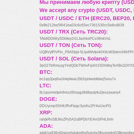
Мы принимаем любую крипту (USDT
We accept any crypto (USDT, USDC, B
USDT / USDC / ETH (ERC20, BEP20, 
0x9b212be5f041ba03c6c65ec7361530cc5e8cd839
USDT / TRX (Сеть TRC20):
TAb8DD6Ky5Dbfwy241JavhksPCo38nkVsL
USDT / TON (Сеть TON):
UQBVyfFlVFln_P9A5bjd-5LtydWvfpi40X9cW3bbrnX8hFPl
USDT / SOL (Сеть Solana):
3pG27bRmuzgYirdQGbTWAvFqXH15Dh8kqTeXBx3Z4YD
BTC:
bc1qq3jxqlha3nkptwac2fd3zjetwddktarj5snu7x
LTC:
ltc1qunmetjeh6mzz0hsagz8d8qulpfu2jeuzaxany4
DOGE:
DDUycnpS5H8JRvFipgc3yoKu2fY4uUxcFG
XRP:
rahjkRoSBJ6oZPy5A2uBPDbYEAmSFHL6nh
ADA:
addr1q936cl0jspyyhdukmlhq5ujv4x3thuynetrq53fkmxn6e