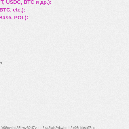
, USDC, BTC и др.):
TC, etc.):
Base, POL):
9
xfx98cyzhd85hwz82d7veqa6xa3lah2vkwhreh3x96rfgksqff5sp