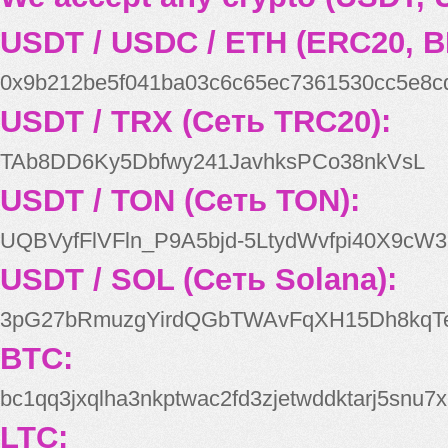
USDT / USDC / ETH (ERC20, B
0x9b212be5f041ba03c6c65ec7361530cc5e8c
USDT / TRX (Сеть TRC20):
TAb8DD6Ky5Dbfwy241JavhksPCo38nkVsL
USDT / TON (Сеть TON):
UQBVyfFlVFln_P9A5bjd-5LtydWvfpi40X9cW3
USDT / SOL (Сеть Solana):
3pG27bRmuzgYirdQGbTWAvFqXH15Dh8kqT
BTC:
bc1qq3jxqlha3nkptwac2fd3zjetwddktarj5snu7x
LTC: