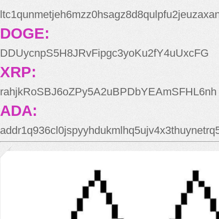
ltc1qunmetjeh6mzz0hsagz8d8qulpfu2jeuzaxa
DOGE:
DDUycnpS5H8JRvFipgc3yoKu2fY4uUxcFG
XRP:
rahjkRoSBJ6oZPy5A2uBPDbYEAmSFHL6nh
ADA:
addr1q936cl0jspyyhdukmlhq5ujv4x3thuynetr