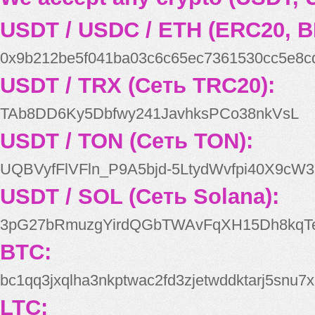
USDT / USDC / ETH (ERC20, B
0x9b212be5f041ba03c6c65ec7361530cc5e8c
USDT / TRX (Сеть TRC20):
TAb8DD6Ky5Dbfwy241JavhksPCo38nkVsL
USDT / TON (Сеть TON):
UQBVyfFlVFln_P9A5bjd-5LtydWvfpi40X9cW3
USDT / SOL (Сеть Solana):
3pG27bRmuzgYirdQGbTWAvFqXH15Dh8kqT
BTC:
bc1qq3jxqlha3nkptwac2fd3zjetwddktarj5snu7x
LTC: