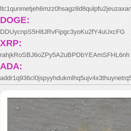
ltc1qunmetjeh6mzz0hsagz8d8qulpfu2jeuzaxa
DOGE:
DDUycnpS5H8JRvFipgc3yoKu2fY4uUxcFG
XRP:
rahjkRoSBJ6oZPy5A2uBPDbYEAmSFHL6nh
ADA:
addr1q936cl0jspyyhdukmlhq5ujv4x3thuynetr