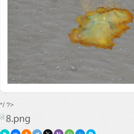
*/ ?>