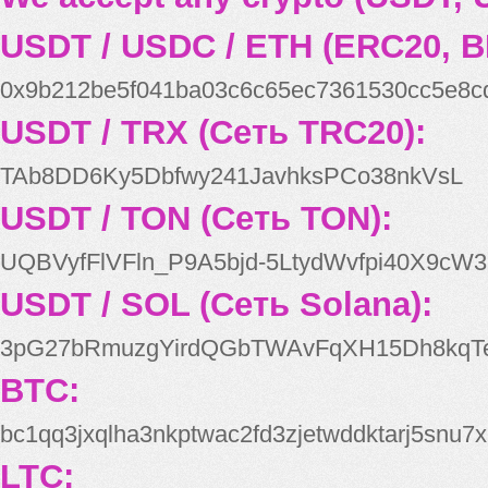
USDT / USDC / ETH (ERC20, B
0x9b212be5f041ba03c6c65ec7361530cc5e8c
USDT / TRX (Сеть TRC20):
TAb8DD6Ky5Dbfwy241JavhksPCo38nkVsL
USDT / TON (Сеть TON):
UQBVyfFlVFln_P9A5bjd-5LtydWvfpi40X9cW3
USDT / SOL (Сеть Solana):
3pG27bRmuzgYirdQGbTWAvFqXH15Dh8kqT
BTC:
bc1qq3jxqlha3nkptwac2fd3zjetwddktarj5snu7x
LTC: