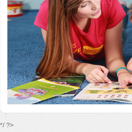
*/ ?>