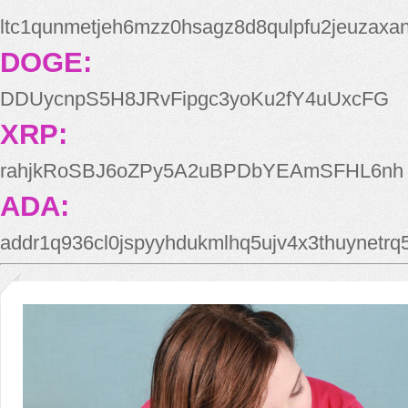
ltc1qunmetjeh6mzz0hsagz8d8qulpfu2jeuzaxa
DOGE:
DDUycnpS5H8JRvFipgc3yoKu2fY4uUxcFG
XRP:
rahjkRoSBJ6oZPy5A2uBPDbYEAmSFHL6nh
ADA:
addr1q936cl0jspyyhdukmlhq5ujv4x3thuynetr