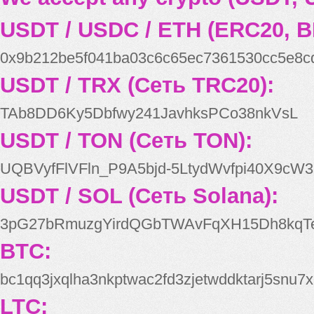
USDT / USDC / ETH (ERC20, B
0x9b212be5f041ba03c6c65ec7361530cc5e8c
USDT / TRX (Сеть TRC20):
TAb8DD6Ky5Dbfwy241JavhksPCo38nkVsL
USDT / TON (Сеть TON):
UQBVyfFlVFln_P9A5bjd-5LtydWvfpi40X9cW3
USDT / SOL (Сеть Solana):
3pG27bRmuzgYirdQGbTWAvFqXH15Dh8kqT
BTC:
bc1qq3jxqlha3nkptwac2fd3zjetwddktarj5snu7x
LTC: