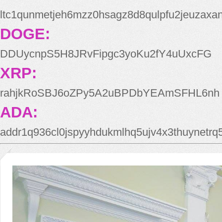
ltc1qunmetjeh6mzz0hsagz8d8qulpfu2jeuzaxa
DOGE:
DDUycnpS5H8JRvFipgc3yoKu2fY4uUxcFG
XRP:
rahjkRoSBJ6oZPy5A2uBPDbYEAmSFHL6nh
ADA:
addr1q936cl0jspyyhdukmlhq5ujv4x3thuynetr