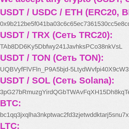
USDT / USDC / ETH (ERC20, B
0x9b212be5f041ba03c6c65ec7361530cc5e8c
USDT / TRX (Сеть TRC20):
TAb8DD6Ky5Dbfwy241JavhksPCo38nkVsL
USDT / TON (Сеть TON):
UQBVyfFlVFln_P9A5bjd-5LtydWvfpi40X9cW3
USDT / SOL (Сеть Solana):
3pG27bRmuzgYirdQGbTWAvFqXH15Dh8kqT
BTC:
bc1qq3jxqlha3nkptwac2fd3zjetwddktarj5snu7x
LTC: