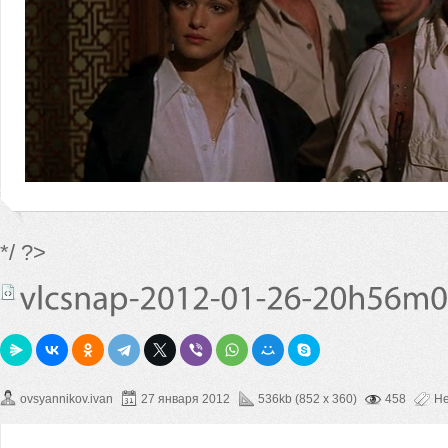
*/ ?>
ovsyannikov.ivan
27 января 2012
536kb (852 x 360)
458
Не