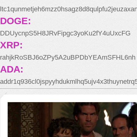
ltc1qunmetjeh6mzz0hsagz8d8qulpfu2jeuzaxa
DOGE:
DDUycnpS5H8JRvFipgc3yoKu2fY4uUxcFG
XRP:
rahjkRoSBJ6oZPy5A2uBPDbYEAmSFHL6nh
ADA:
addr1q936cl0jspyyhdukmlhq5ujv4x3thuynetr