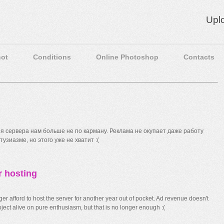
Upl
ot
Conditions
Online Photoshop
Contacts
 сервера нам больше не по карману. Реклама не окупает даже работу
узиазме, но этого уже не хватит :(
r hosting
r afford to host the server for another year out of pocket. Ad revenue doesn't
ect alive on pure enthusiasm, but that is no longer enough :(