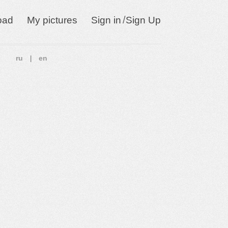
/
oad
My pictures
Sign in
Sign Up
ru
en
|