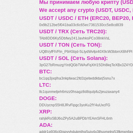
Мы принимаем любую крипту (USDT
We accept any crypto (USDT, USDC, B
USDT / USDC / ETH (ERC20, BEP20, 
0x9b212be5f041ba03c6c65ec7361530cc5e8cd839
USDT / TRX (Сеть TRC20):
TAb8DD6Ky5Dbfwy241JavhksPCo38nkVsL
USDT / TON (Сеть TON):
UQBVyfFlVFln_P9A5bjd-5LtydWvfpi40X9cW3bbrnX8hFPl
USDT / SOL (Сеть Solana):
3pG27bRmuzgYirdQGbTWAvFqXH15Dh8kqTeXBx3Z4YD
BTC:
bc1qq3jxqlha3nkptwac2fd3zjetwddktarj5snu7x
LTC:
ltc1qunmetjeh6mzz0hsagz8d8qulpfu2jeuzaxany4
DOGE:
DDUycnpS5H8JRvFipgc3yoKu2fY4uUxcFG
XRP:
rahjkRoSBJ6oZPy5A2uBPDbYEAmSFHL6nh
ADA:
addr1q936cl0jspyyhdukmlhq5ujv4x3thuynetrq53fkmxn6e