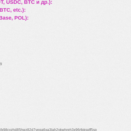
, USDC, BTC и др.):
TC, etc.):
Base, POL):
9
xfx98cyzhd85hwz82d7veqa6xa3lah2vkwhreh3x96rfgksqff5sp