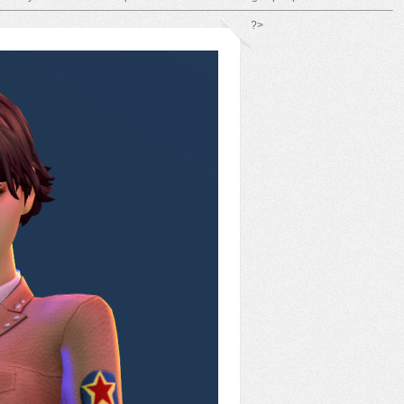
*/ ?>