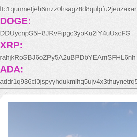
ltc1qunmetjeh6mzz0hsagz8d8qulpfu2jeuzaxa
DOGE:
DDUycnpS5H8JRvFipgc3yoKu2fY4uUxcFG
XRP:
rahjkRoSBJ6oZPy5A2uBPDbYEAmSFHL6nh
ADA:
addr1q936cl0jspyyhdukmlhq5ujv4x3thuynetr