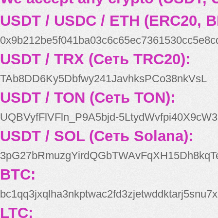
USDT / USDC / ETH (ERC20, B
0x9b212be5f041ba03c6c65ec7361530cc5e8c
USDT / TRX (Сеть TRC20):
TAb8DD6Ky5Dbfwy241JavhksPCo38nkVsL
USDT / TON (Сеть TON):
UQBVyfFlVFln_P9A5bjd-5LtydWvfpi40X9cW3
USDT / SOL (Сеть Solana):
3pG27bRmuzgYirdQGbTWAvFqXH15Dh8kqT
BTC:
bc1qq3jxqlha3nkptwac2fd3zjetwddktarj5snu7x
LTC: