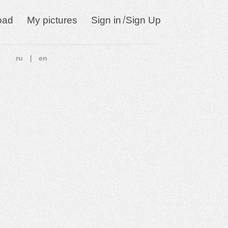
/
oad
My pictures
Sign in
Sign Up
ru
en
|