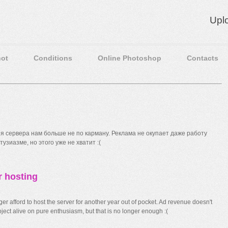
Upl
ot
Conditions
Online Photoshop
Contacts
 сервера нам больше не по карману. Реклама не окупает даже работу
узиазме, но этого уже не хватит :(
r hosting
r afford to host the server for another year out of pocket. Ad revenue doesn't
ect alive on pure enthusiasm, but that is no longer enough :(