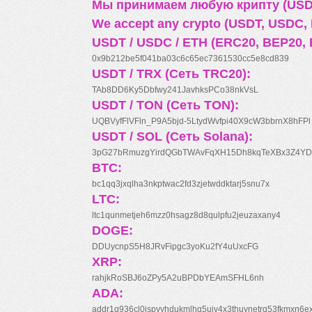
Мы принимаем любую крипту (USDT
We accept any crypto (USDT, USDC, B
USDT / USDC / ETH (ERC20, BEP20, 
0x9b212be5f041ba03c6c65ec7361530cc5e8cd839
USDT / TRX (Сеть TRC20):
TAb8DD6Ky5Dbfwy241JavhksPCo38nkVsL
USDT / TON (Сеть TON):
UQBVyfFlVFln_P9A5bjd-5LtydWvfpi40X9cW3bbrnX8hFPl
USDT / SOL (Сеть Solana):
3pG27bRmuzgYirdQGbTWAvFqXH15Dh8kqTeXBx3Z4YD
BTC:
bc1qq3jxqlha3nkptwac2fd3zjetwddktarj5snu7x
LTC:
ltc1qunmetjeh6mzz0hsagz8d8qulpfu2jeuzaxany4
DOGE:
DDUycnpS5H8JRvFipgc3yoKu2fY4uUxcFG
XRP:
rahjkRoSBJ6oZPy5A2uBPDbYEAmSFHL6nh
ADA:
addr1q936cl0jspyyhdukmlhq5ujv4x3thuynetrq53fkmxn6e