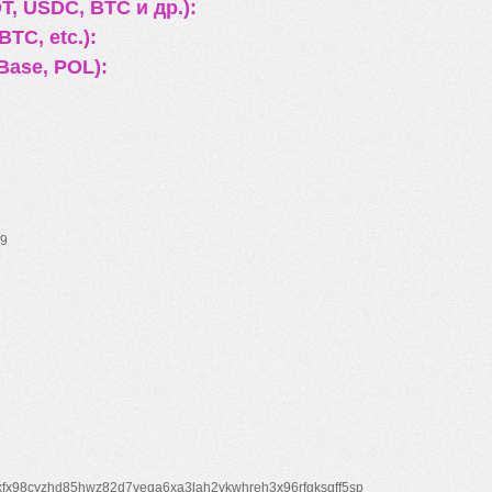
, USDC, BTC и др.):
TC, etc.):
Base, POL):
9
xfx98cyzhd85hwz82d7veqa6xa3lah2vkwhreh3x96rfgksqff5sp