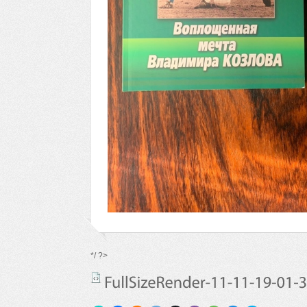
*/ ?>