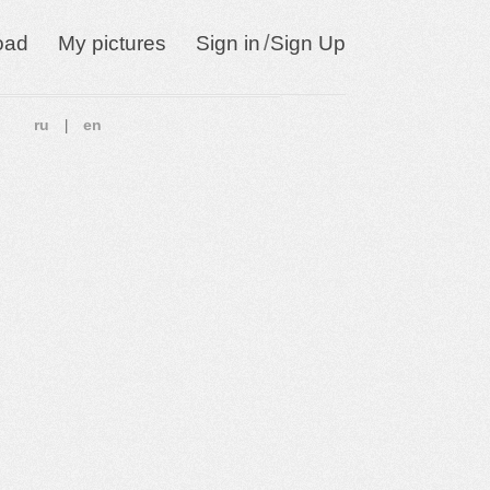
/
oad
My pictures
Sign in
Sign Up
ru
en
|