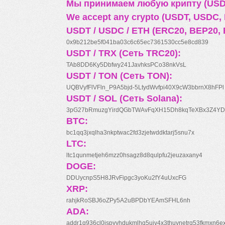
Мы принимаем любую крипту (USDT
We accept any crypto (USDT, USDC, B
USDT / USDC / ETH (ERC20, BEP20, 
0x9b212be5f041ba03c6c65ec7361530cc5e8cd839
USDT / TRX (Сеть TRC20):
TAb8DD6Ky5Dbfwy241JavhksPCo38nkVsL
USDT / TON (Сеть TON):
UQBVyfFlVFln_P9A5bjd-5LtydWvfpi40X9cW3bbrnX8hFPl
USDT / SOL (Сеть Solana):
3pG27bRmuzgYirdQGbTWAvFqXH15Dh8kqTeXBx3Z4YD
BTC:
bc1qq3jxqlha3nkptwac2fd3zjetwddktarj5snu7x
LTC:
ltc1qunmetjeh6mzz0hsagz8d8qulpfu2jeuzaxany4
DOGE:
DDUycnpS5H8JRvFipgc3yoKu2fY4uUxcFG
XRP:
rahjkRoSBJ6oZPy5A2uBPDbYEAmSFHL6nh
ADA:
addr1q936cl0jspyyhdukmlhq5ujv4x3thuynetrq53fkmxn6e