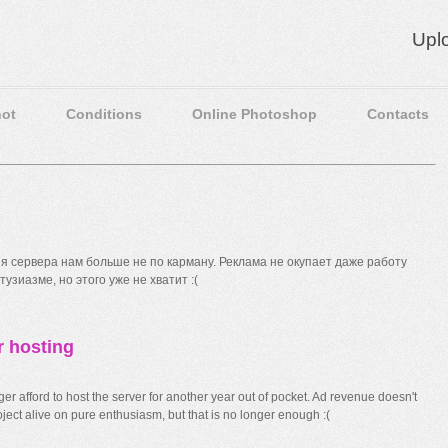
Upl
ot
Conditions
Online Photoshop
Contacts
 сервера нам больше не по карману. Реклама не окупает даже работу
узиазме, но этого уже не хватит :(
r hosting
r afford to host the server for another year out of pocket. Ad revenue doesn't
ect alive on pure enthusiasm, but that is no longer enough :(