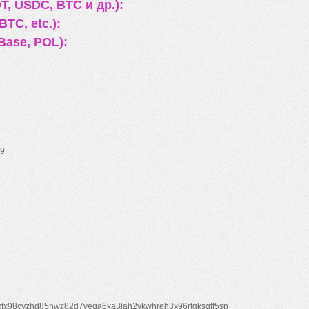
, USDC, BTC и др.):
TC, etc.):
Base, POL):
9
xfx98cyzhd85hwz82d7veqa6xa3lah2vkwhreh3x96rfgksqff5sp