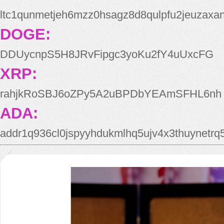
ltc1qunmetjeh6mzz0hsagz8d8qulpfu2jeuzaxa
DOGE:
DDUycnpS5H8JRvFipgc3yoKu2fY4uUxcFG
XRP:
rahjkRoSBJ6oZPy5A2uBPDbYEAmSFHL6nh
ADA:
addr1q936cl0jspyyhdukmlhq5ujv4x3thuynetr