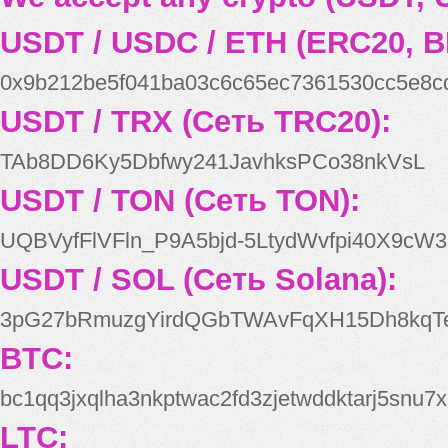
USDT / USDC / ETH (ERC20, B
0x9b212be5f041ba03c6c65ec7361530cc5e8c
USDT / TRX (Сеть TRC20):
TAb8DD6Ky5Dbfwy241JavhksPCo38nkVsL
USDT / TON (Сеть TON):
UQBVyfFlVFln_P9A5bjd-5LtydWvfpi40X9cW3
USDT / SOL (Сеть Solana):
3pG27bRmuzgYirdQGbTWAvFqXH15Dh8kqT
BTC:
bc1qq3jxqlha3nkptwac2fd3zjetwddktarj5snu7x
LTC: