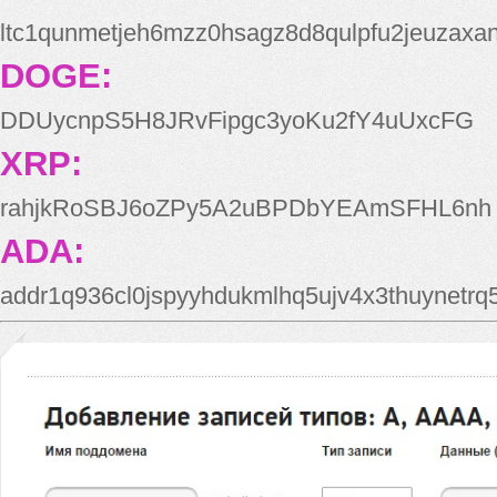
ltc1qunmetjeh6mzz0hsagz8d8qulpfu2jeuzaxa
DOGE:
DDUycnpS5H8JRvFipgc3yoKu2fY4uUxcFG
XRP:
rahjkRoSBJ6oZPy5A2uBPDbYEAmSFHL6nh
ADA:
addr1q936cl0jspyyhdukmlhq5ujv4x3thuynetr