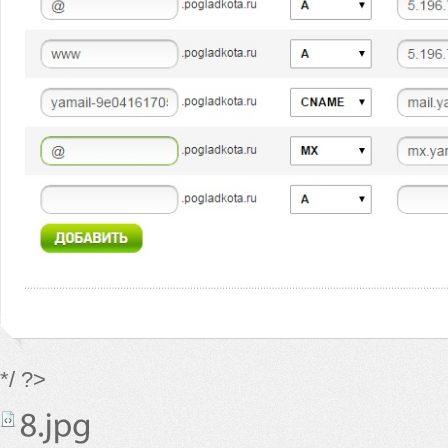
*/ ?>