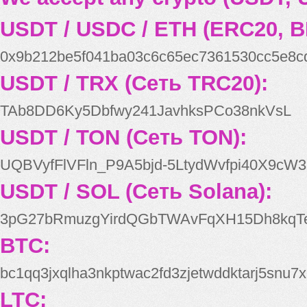
USDT / USDC / ETH (ERC20, B
0x9b212be5f041ba03c6c65ec7361530cc5e8c
USDT / TRX (Сеть TRC20):
TAb8DD6Ky5Dbfwy241JavhksPCo38nkVsL
USDT / TON (Сеть TON):
UQBVyfFlVFln_P9A5bjd-5LtydWvfpi40X9cW3
USDT / SOL (Сеть Solana):
3pG27bRmuzgYirdQGbTWAvFqXH15Dh8kqT
BTC:
bc1qq3jxqlha3nkptwac2fd3zjetwddktarj5snu7x
LTC: