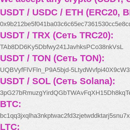
USDT / USDC / ETH (ERC20, B
0x9b212be5f041ba03c6c65ec7361530cc5e8c
USDT / TRX (Сеть TRC20):
TAb8DD6Ky5Dbfwy241JavhksPCo38nkVsL
USDT / TON (Сеть TON):
UQBVyfFlVFln_P9A5bjd-5LtydWvfpi40X9cW3
USDT / SOL (Сеть Solana):
3pG27bRmuzgYirdQGbTWAvFqXH15Dh8kqT
BTC:
bc1qq3jxqlha3nkptwac2fd3zjetwddktarj5snu7x
LTC: