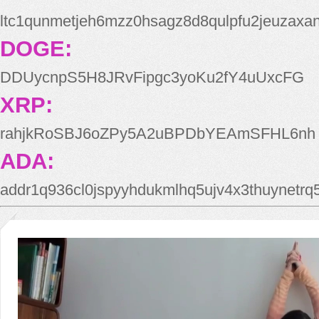
ltc1qunmetjeh6mzz0hsagz8d8qulpfu2jeuzaxa
DOGE:
DDUycnpS5H8JRvFipgc3yoKu2fY4uUxcFG
XRP:
rahjkRoSBJ6oZPy5A2uBPDbYEAmSFHL6nh
ADA:
addr1q936cl0jspyyhdukmlhq5ujv4x3thuynetr