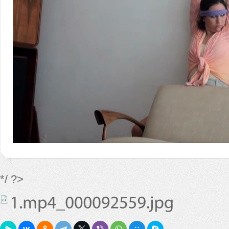
*/ ?>