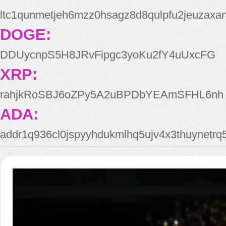
ltc1qunmetjeh6mzz0hsagz8d8qulpfu2jeuzaxa
DOGE:
DDUycnpS5H8JRvFipgc3yoKu2fY4uUxcFG
XRP:
rahjkRoSBJ6oZPy5A2uBPDbYEAmSFHL6nh
ADA:
addr1q936cl0jspyyhdukmlhq5ujv4x3thuynetr