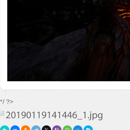
*/ ?>