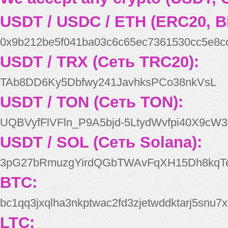
USDT / USDC / ETH (ERC20, B
0x9b212be5f041ba03c6c65ec7361530cc5e8c
USDT / TRX (Сеть TRC20):
TAb8DD6Ky5Dbfwy241JavhksPCo38nkVsL
USDT / TON (Сеть TON):
UQBVyfFlVFln_P9A5bjd-5LtydWvfpi40X9cW3
USDT / SOL (Сеть Solana):
3pG27bRmuzgYirdQGbTWAvFqXH15Dh8kqT
BTC:
bc1qq3jxqlha3nkptwac2fd3zjetwddktarj5snu7x
LTC: