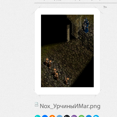
*/ ?>