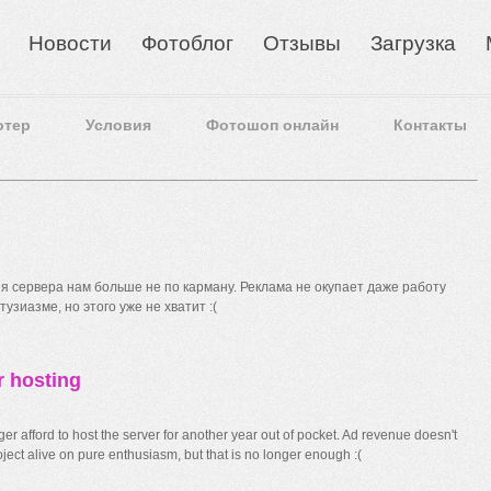
Новости
Фотоблог
Отзывы
Загрузка
отер
Условия
Фотошоп онлайн
Контакты
 сервера нам больше не по карману. Реклама не окупает даже работу
узиазме, но этого уже не хватит :(
r hosting
r afford to host the server for another year out of pocket. Ad revenue doesn't
ect alive on pure enthusiasm, but that is no longer enough :(