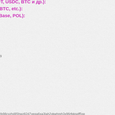
, USDC, BTC и др.):
TC, etc.):
Base, POL):
9
xfx98cyzhd85hwz82d7veqa6xa3lah2vkwhreh3x96rfgksqff5sp