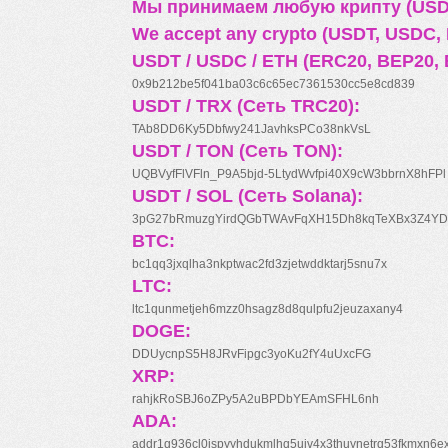
Мы принимаем любую крипту (USDT
We accept any crypto (USDT, USDC, B
USDT / USDC / ETH (ERC20, BEP20, 
0x9b212be5f041ba03c6c65ec7361530cc5e8cd839
USDT / TRX (Сеть TRC20):
TAb8DD6Ky5Dbfwy241JavhksPCo38nkVsL
USDT / TON (Сеть TON):
UQBVyfFlVFln_P9A5bjd-5LtydWvfpi40X9cW3bbrnX8hFPl
USDT / SOL (Сеть Solana):
3pG27bRmuzgYirdQGbTWAvFqXH15Dh8kqTeXBx3Z4YD
BTC:
bc1qq3jxqlha3nkptwac2fd3zjetwddktarj5snu7x
LTC:
ltc1qunmetjeh6mzz0hsagz8d8qulpfu2jeuzaxany4
DOGE:
DDUycnpS5H8JRvFipgc3yoKu2fY4uUxcFG
XRP:
rahjkRoSBJ6oZPy5A2uBPDbYEAmSFHL6nh
ADA:
addr1q936cl0jspyyhdukmlhq5ujv4x3thuynetrq53fkmxn6e