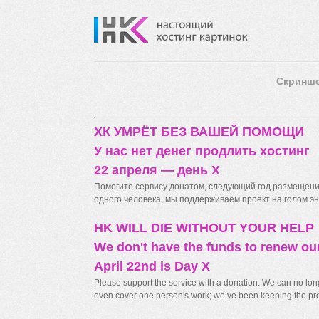
Скринш
ХК УМРЁТ БЕЗ ВАШЕЙ ПОМОЩИ
У нас нет денег продлить хостинг
22 апреля — день X
Помогите сервису донатом, следующий год размещения
одного человека, мы поддерживаем проект на голом энт
HK WILL DIE WITHOUT YOUR HELP
We don't have the funds to renew ou
April 22nd is Day X
Please support the service with a donation. We can no longe
even cover one person's work; we’ve been keeping the proj