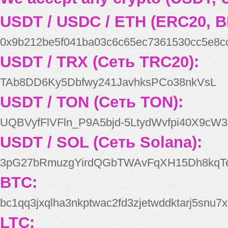
USDT / USDC / ETH (ERC20, B
0x9b212be5f041ba03c6c65ec7361530cc5e8c
USDT / TRX (Сеть TRC20):
TAb8DD6Ky5Dbfwy241JavhksPCo38nkVsL
USDT / TON (Сеть TON):
UQBVyfFlVFln_P9A5bjd-5LtydWvfpi40X9cW3
USDT / SOL (Сеть Solana):
3pG27bRmuzgYirdQGbTWAvFqXH15Dh8kqT
BTC:
bc1qq3jxqlha3nkptwac2fd3zjetwddktarj5snu7x
LTC: