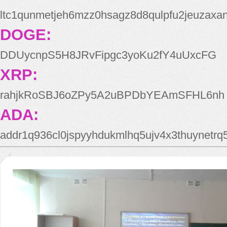
ltc1qunmetjeh6mzz0hsagz8d8qulpfu2jeuzaxa
DOGE:
DDUycnpS5H8JRvFipgc3yoKu2fY4uUxcFG
XRP:
rahjkRoSBJ6oZPy5A2uBPDbYEAmSFHL6nh
ADA:
addr1q936cl0jspyyhdukmlhq5ujv4x3thuynetr