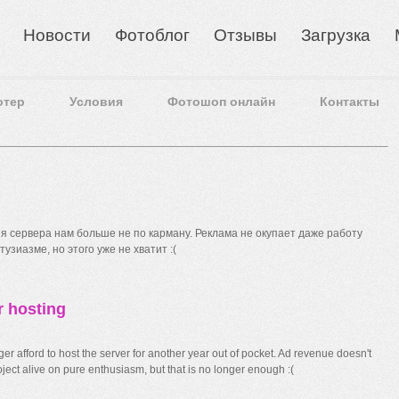
Новости
Фотоблог
Отзывы
Загрузка
отер
Условия
Фотошоп онлайн
Контакты
 сервера нам больше не по карману. Реклама не окупает даже работу
узиазме, но этого уже не хватит :(
r hosting
r afford to host the server for another year out of pocket. Ad revenue doesn't
ect alive on pure enthusiasm, but that is no longer enough :(