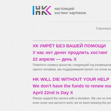
Скринш
ХК УМРЁТ БЕЗ ВАШЕЙ ПОМОЩИ
У нас нет денег продлить хостинг
22 апреля — день X
Помогите сервису донатом, следующий год размещения
одного человека, мы поддерживаем проект на голом энт
HK WILL DIE WITHOUT YOUR HELP
We don't have the funds to renew ou
April 22nd is Day X
Please support the service with a donation. We can no longe
even cover one person's work; we’ve been keeping the proj