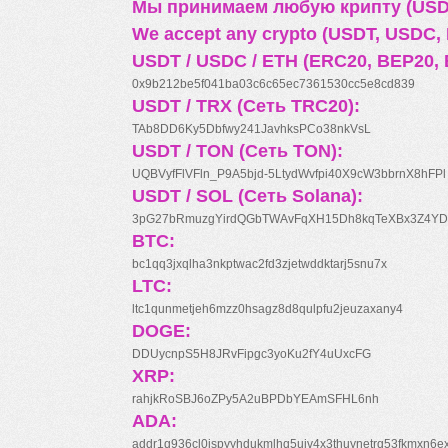
Мы принимаем любую крипту (USDT
We accept any crypto (USDT, USDC, B
USDT / USDC / ETH (ERC20, BEP20, 
0x9b212be5f041ba03c6c65ec7361530cc5e8cd839
USDT / TRX (Сеть TRC20):
TAb8DD6Ky5Dbfwy241JavhksPCo38nkVsL
USDT / TON (Сеть TON):
UQBVyfFlVFln_P9A5bjd-5LtydWvfpi40X9cW3bbrnX8hFPl
USDT / SOL (Сеть Solana):
3pG27bRmuzgYirdQGbTWAvFqXH15Dh8kqTeXBx3Z4YD
BTC:
bc1qq3jxqlha3nkptwac2fd3zjetwddktarj5snu7x
LTC:
ltc1qunmetjeh6mzz0hsagz8d8qulpfu2jeuzaxany4
DOGE:
DDUycnpS5H8JRvFipgc3yoKu2fY4uUxcFG
XRP:
rahjkRoSBJ6oZPy5A2uBPDbYEAmSFHL6nh
ADA:
addr1q936cl0jspyyhdukmlhq5ujv4x3thuynetrq53fkmxn6e