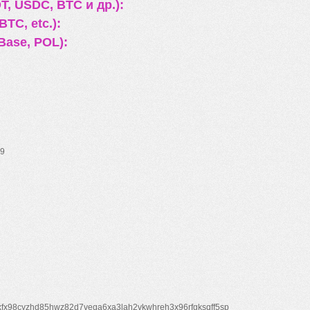
, USDC, BTC и др.):
TC, etc.):
Base, POL):
9
xfx98cyzhd85hwz82d7veqa6xa3lah2vkwhreh3x96rfgksqff5sp