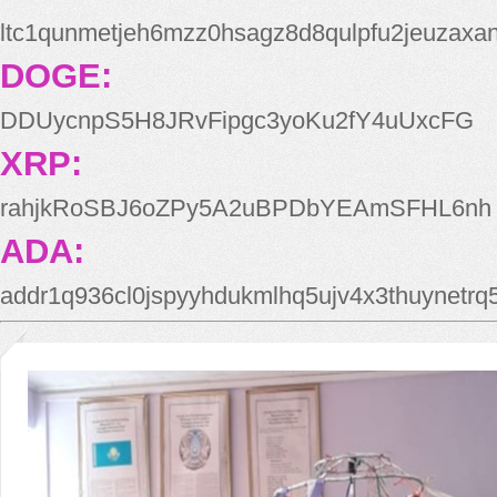
ltc1qunmetjeh6mzz0hsagz8d8qulpfu2jeuzaxa
DOGE:
DDUycnpS5H8JRvFipgc3yoKu2fY4uUxcFG
XRP:
rahjkRoSBJ6oZPy5A2uBPDbYEAmSFHL6nh
ADA:
addr1q936cl0jspyyhdukmlhq5ujv4x3thuynetr