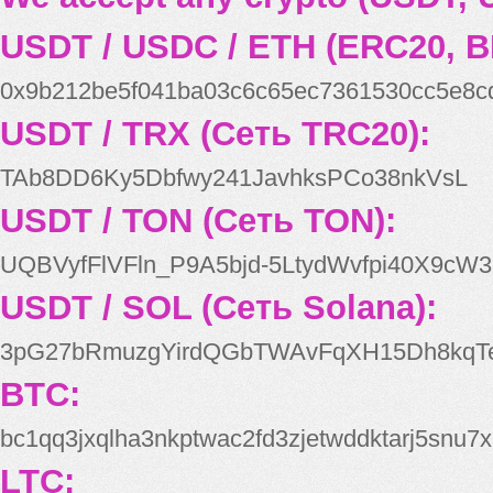
USDT / USDC / ETH (ERC20, B
0x9b212be5f041ba03c6c65ec7361530cc5e8c
USDT / TRX (Сеть TRC20):
TAb8DD6Ky5Dbfwy241JavhksPCo38nkVsL
USDT / TON (Сеть TON):
UQBVyfFlVFln_P9A5bjd-5LtydWvfpi40X9cW3
USDT / SOL (Сеть Solana):
3pG27bRmuzgYirdQGbTWAvFqXH15Dh8kqT
BTC:
bc1qq3jxqlha3nkptwac2fd3zjetwddktarj5snu7x
LTC: