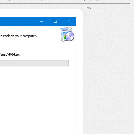
*/ ?>