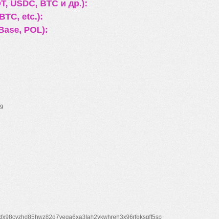
, USDC, BTC и др.):
TC, etc.):
Base, POL):
9
xfx98cyzhd85hwz82d7veqa6xa3lah2vkwhreh3x96rfgksqff5sp