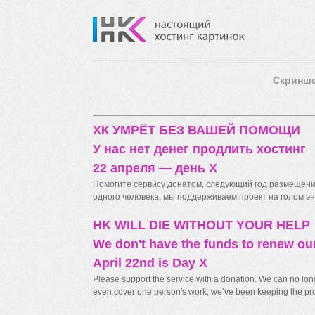
Скринш
ХК УМРЁТ БЕЗ ВАШЕЙ ПОМОЩИ
У нас нет денег продлить хостинг
22 апреля — день X
Помогите сервису донатом, следующий год размещения
одного человека, мы поддерживаем проект на голом энт
HK WILL DIE WITHOUT YOUR HELP
We don't have the funds to renew ou
April 22nd is Day X
Please support the service with a donation. We can no longe
even cover one person's work; we’ve been keeping the proj