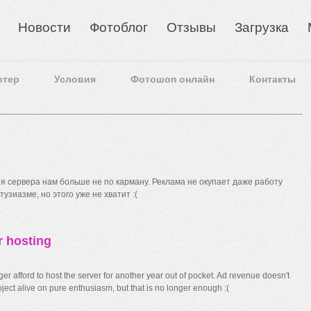
Новости
Фотоблог
Отзывы
Загрузка
отер
Условия
Фотошоп онлайн
Контакты
 сервера нам больше не по карману. Реклама не окупает даже работу
узиазме, но этого уже не хватит :(
r hosting
r afford to host the server for another year out of pocket. Ad revenue doesn't
ect alive on pure enthusiasm, but that is no longer enough :(