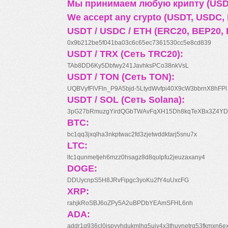
Мы принимаем любую крипту (USDT
We accept any crypto (USDT, USDC, B
USDT / USDC / ETH (ERC20, BEP20, 
0x9b212be5f041ba03c6c65ec7361530cc5e8cd839
USDT / TRX (Сеть TRC20):
TAb8DD6Ky5Dbfwy241JavhksPCo38nkVsL
USDT / TON (Сеть TON):
UQBVyfFlVFln_P9A5bjd-5LtydWvfpi40X9cW3bbrnX8hFPl
USDT / SOL (Сеть Solana):
3pG27bRmuzgYirdQGbTWAvFqXH15Dh8kqTeXBx3Z4YD
BTC:
bc1qq3jxqlha3nkptwac2fd3zjetwddktarj5snu7x
LTC:
ltc1qunmetjeh6mzz0hsagz8d8qulpfu2jeuzaxany4
DOGE:
DDUycnpS5H8JRvFipgc3yoKu2fY4uUxcFG
XRP:
rahjkRoSBJ6oZPy5A2uBPDbYEAmSFHL6nh
ADA:
addr1q936cl0jspyyhdukmlhq5ujv4x3thuynetrq53fkmxn6e