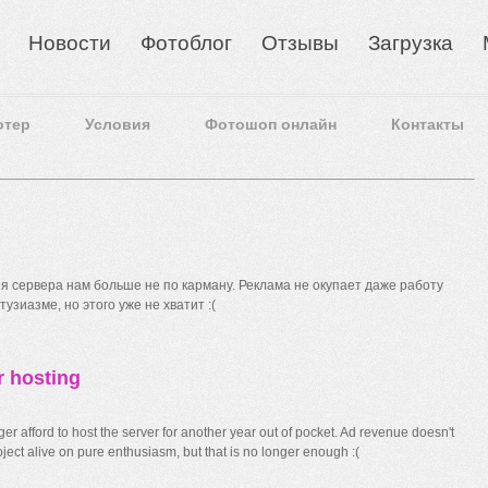
Новости
Фотоблог
Отзывы
Загрузка
отер
Условия
Фотошоп онлайн
Контакты
 сервера нам больше не по карману. Реклама не окупает даже работу
узиазме, но этого уже не хватит :(
r hosting
r afford to host the server for another year out of pocket. Ad revenue doesn't
ect alive on pure enthusiasm, but that is no longer enough :(