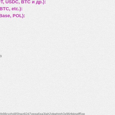
, USDC, BTC и др.):
TC, etc.):
Base, POL):
9
xfx98cyzhd85hwz82d7veqa6xa3lah2vkwhreh3x96rfgksqff5sp