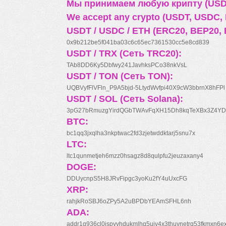
Мы принимаем любую крипту (USDT
We accept any crypto (USDT, USDC, B
USDT / USDC / ETH (ERC20, BEP20, 
0x9b212be5f041ba03c6c65ec7361530cc5e8cd839
USDT / TRX (Сеть TRC20):
TAb8DD6Ky5Dbfwy241JavhksPCo38nkVsL
USDT / TON (Сеть TON):
UQBVyfFlVFln_P9A5bjd-5LtydWvfpi40X9cW3bbrnX8hFPl
USDT / SOL (Сеть Solana):
3pG27bRmuzgYirdQGbTWAvFqXH15Dh8kqTeXBx3Z4YD
BTC:
bc1qq3jxqlha3nkptwac2fd3zjetwddktarj5snu7x
LTC:
ltc1qunmetjeh6mzz0hsagz8d8qulpfu2jeuzaxany4
DOGE:
DDUycnpS5H8JRvFipgc3yoKu2fY4uUxcFG
XRP:
rahjkRoSBJ6oZPy5A2uBPDbYEAmSFHL6nh
ADA:
addr1q936cl0jspyyhdukmlhq5ujv4x3thuynetrq53fkmxn6e