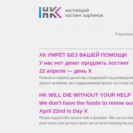
Скринш
ХК УМРЁТ БЕЗ ВАШЕЙ ПОМОЩИ
У нас нет денег продлить хостинг
22 апреля — день X
Помогите сервису донатом, следующий год размещения
одного человека, мы поддерживаем проект на голом энт
HK WILL DIE WITHOUT YOUR HELP
We don't have the funds to renew ou
April 22nd is Day X
Please support the service with a donation. We can no longe
even cover one person's work; we’ve been keeping the proj