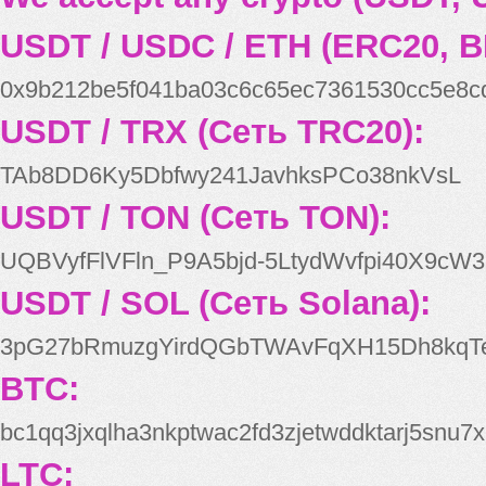
USDT / USDC / ETH (ERC20, B
0x9b212be5f041ba03c6c65ec7361530cc5e8c
USDT / TRX (Сеть TRC20):
TAb8DD6Ky5Dbfwy241JavhksPCo38nkVsL
USDT / TON (Сеть TON):
UQBVyfFlVFln_P9A5bjd-5LtydWvfpi40X9cW3
USDT / SOL (Сеть Solana):
3pG27bRmuzgYirdQGbTWAvFqXH15Dh8kqT
BTC:
bc1qq3jxqlha3nkptwac2fd3zjetwddktarj5snu7x
LTC: