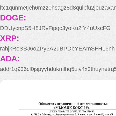
ltc1qunmetjeh6mzz0hsagz8d8qulpfu2jeuzaxa
DOGE:
DDUycnpS5H8JRvFipgc3yoKu2fY4uUxcFG
XRP:
rahjkRoSBJ6oZPy5A2uBPDbYEAmSFHL6nh
ADA:
addr1q936cl0jspyyhdukmlhq5ujv4x3thuynetr