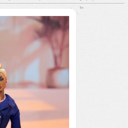
*/ ?>