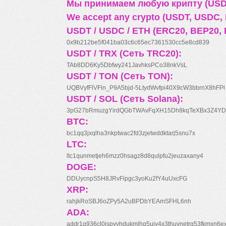
Мы принимаем любую крипту (USDT
We accept any crypto (USDT, USDC, B
USDT / USDC / ETH (ERC20, BEP20, 
0x9b212be5f041ba03c6c65ec7361530cc5e8cd839
USDT / TRX (Сеть TRC20):
TAb8DD6Ky5Dbfwy241JavhksPCo38nkVsL
USDT / TON (Сеть TON):
UQBVyfFlVFln_P9A5bjd-5LtydWvfpi40X9cW3bbrnX8hFPl
USDT / SOL (Сеть Solana):
3pG27bRmuzgYirdQGbTWAvFqXH15Dh8kqTeXBx3Z4YD
BTC:
bc1qq3jxqlha3nkptwac2fd3zjetwddktarj5snu7x
LTC:
ltc1qunmetjeh6mzz0hsagz8d8qulpfu2jeuzaxany4
DOGE:
DDUycnpS5H8JRvFipgc3yoKu2fY4uUxcFG
XRP:
rahjkRoSBJ6oZPy5A2uBPDbYEAmSFHL6nh
ADA:
addr1q936cl0jspyyhdukmlhq5ujv4x3thuynetrq53fkmxn6e