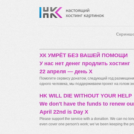
Скринш
ХК УМРЁТ БЕЗ ВАШЕЙ ПОМОЩИ
У нас нет денег продлить хостинг
22 апреля — день X
Помогите сервису донатом, следующий год размещения
одного человека, мы поддерживаем проект на голом энт
HK WILL DIE WITHOUT YOUR HELP
We don't have the funds to renew ou
April 22nd is Day X
Please support the service with a donation. We can no longe
even cover one person's work; we’ve been keeping the proj