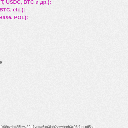
, USDC, BTC и др.):
TC, etc.):
Base, POL):
9
xfx98cyzhd85hwz82d7veqa6xa3lah2vkwhreh3x96rfgksqff5sp