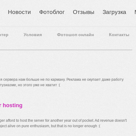
Новости
Фотоблог
Отзывы
Загрузка
отер
Условия
Фотошоп онлайн
Контакты
 сервера нам больше не по карману. Реклама не окупает даже работу
узиазме, но этого уже не хватит :(
r hosting
r afford to host the server for another year out of pocket. Ad revenue doesn't
ect alive on pure enthusiasm, but that is no longer enough :(