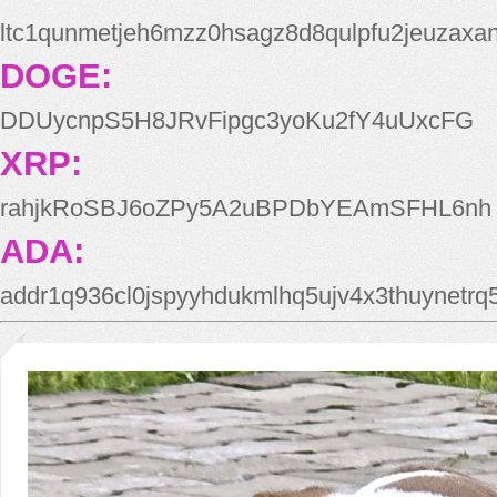
ltc1qunmetjeh6mzz0hsagz8d8qulpfu2jeuzaxa
DOGE:
DDUycnpS5H8JRvFipgc3yoKu2fY4uUxcFG
XRP:
rahjkRoSBJ6oZPy5A2uBPDbYEAmSFHL6nh
ADA:
addr1q936cl0jspyyhdukmlhq5ujv4x3thuynetr