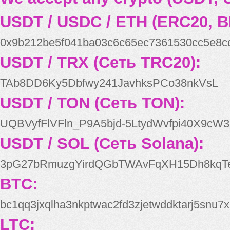
USDT / USDC / ETH (ERC20, B
0x9b212be5f041ba03c6c65ec7361530cc5e8c
USDT / TRX (Сеть TRC20):
TAb8DD6Ky5Dbfwy241JavhksPCo38nkVsL
USDT / TON (Сеть TON):
UQBVyfFlVFln_P9A5bjd-5LtydWvfpi40X9cW3
USDT / SOL (Сеть Solana):
3pG27bRmuzgYirdQGbTWAvFqXH15Dh8kqT
BTC:
bc1qq3jxqlha3nkptwac2fd3zjetwddktarj5snu7x
LTC: