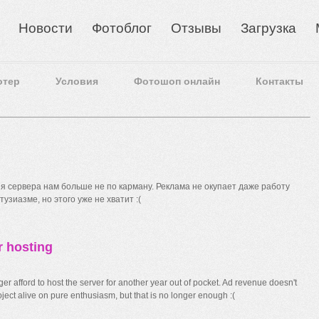
Новости
Фотоблог
Отзывы
Загрузка
отер
Условия
Фотошоп онлайн
Контакты
 сервера нам больше не по карману. Реклама не окупает даже работу
узиазме, но этого уже не хватит :(
r hosting
r afford to host the server for another year out of pocket. Ad revenue doesn't
ect alive on pure enthusiasm, but that is no longer enough :(