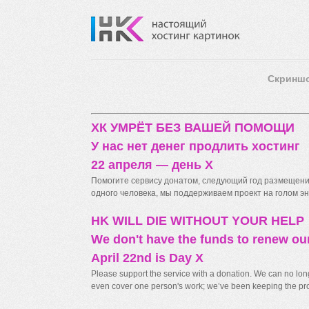
Скринш
ХК УМРЁТ БЕЗ ВАШЕЙ ПОМОЩИ
У нас нет денег продлить хостинг
22 апреля — день X
Помогите сервису донатом, следующий год размещения
одного человека, мы поддерживаем проект на голом энт
HK WILL DIE WITHOUT YOUR HELP
We don't have the funds to renew ou
April 22nd is Day X
Please support the service with a donation. We can no longe
even cover one person's work; we’ve been keeping the proj