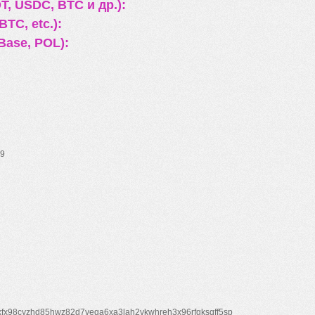
, USDC, BTC и др.):
TC, etc.):
Base, POL):
9
xfx98cyzhd85hwz82d7veqa6xa3lah2vkwhreh3x96rfgksqff5sp