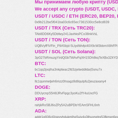
Мы принимаем любую крипту (USDT
We accept any crypto (USDT, USDC, B
USDT / USDC / ETH (ERC20, BEP20, 
0x9b212be5f041ba03c6c65ec7361530cc5e8cd839
USDT / TRX (Сеть TRC20):
TAb8DD6Ky5Dbfwy241JavhksPCo38nkVsL
USDT / TON (Сеть TON):
UQBVyfFlVFln_P9A5bjd-5LtydWvfpi40X9cW3bbrnX8hFPl
USDT / SOL (Сеть Solana):
3pG27bRmuzgYirdQGbTWAvFqXH15Dh8kqTeXBx3Z4YD
BTC:
bc1qq3jxqlha3nkptwac2fd3zjetwddktarj5snu7x
LTC:
ltc1qunmetjeh6mzz0hsagz8d8qulpfu2jeuzaxany4
DOGE:
DDUycnpS5H8JRvFipgc3yoKu2fY4uUxcFG
XRP:
rahjkRoSBJ6oZPy5A2uBPDbYEAmSFHL6nh
ADA:
addr1q936cl0jspyyhdukmlhq5ujv4x3thuynetrq53fkmxn6e