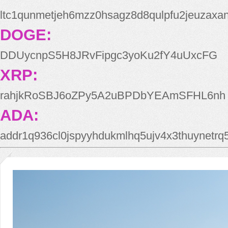
ltc1qunmetjeh6mzz0hsagz8d8qulpfu2jeuzaxa
DOGE:
DDUycnpS5H8JRvFipgc3yoKu2fY4uUxcFG
XRP:
rahjkRoSBJ6oZPy5A2uBPDbYEAmSFHL6nh
ADA:
addr1q936cl0jspyyhdukmlhq5ujv4x3thuynetr