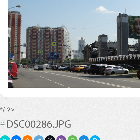
*/ ?>