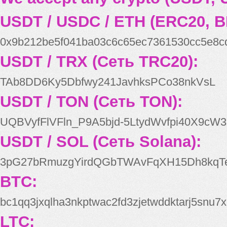
USDT / USDC / ETH (ERC20, B
0x9b212be5f041ba03c6c65ec7361530cc5e8c
USDT / TRX (Сеть TRC20):
TAb8DD6Ky5Dbfwy241JavhksPCo38nkVsL
USDT / TON (Сеть TON):
UQBVyfFlVFln_P9A5bjd-5LtydWvfpi40X9cW3
USDT / SOL (Сеть Solana):
3pG27bRmuzgYirdQGbTWAvFqXH15Dh8kqT
BTC:
bc1qq3jxqlha3nkptwac2fd3zjetwddktarj5snu7x
LTC: