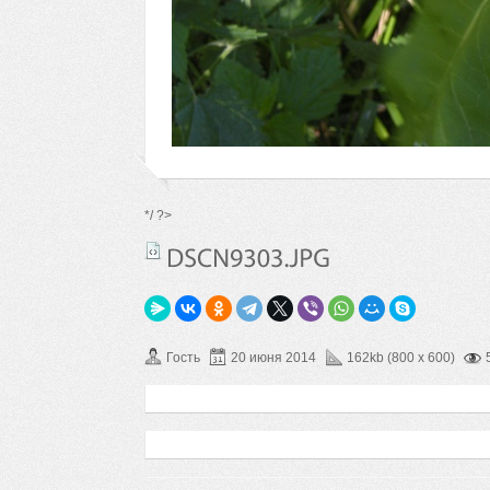
*/ ?>
Гость
20 июня 2014
162kb (800 x 600)