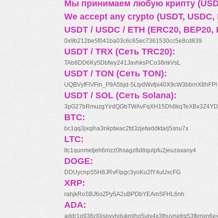
Мы принимаем любую крипту (USDT
We accept any crypto (USDT, USDC, B
USDT / USDC / ETH (ERC20, BEP20, 
0x9b212be5f041ba03c6c65ec7361530cc5e8cd839
USDT / TRX (Сеть TRC20):
TAb8DD6Ky5Dbfwy241JavhksPCo38nkVsL
USDT / TON (Сеть TON):
UQBVyfFlVFln_P9A5bjd-5LtydWvfpi40X9cW3bbrnX8hFPl
USDT / SOL (Сеть Solana):
3pG27bRmuzgYirdQGbTWAvFqXH15Dh8kqTeXBx3Z4YD
BTC:
bc1qq3jxqlha3nkptwac2fd3zjetwddktarj5snu7x
LTC:
ltc1qunmetjeh6mzz0hsagz8d8qulpfu2jeuzaxany4
DOGE:
DDUycnpS5H8JRvFipgc3yoKu2fY4uUxcFG
XRP:
rahjkRoSBJ6oZPy5A2uBPDbYEAmSFHL6nh
ADA:
addr1q936cl0jspyyhdukmlhq5ujv4x3thuynetrq53fkmxn6e