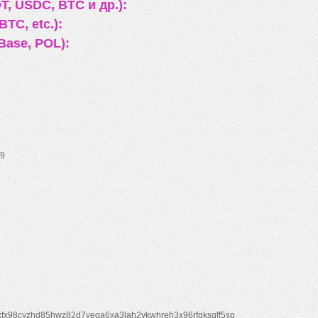
, USDC, BTC и др.):
TC, etc.):
Base, POL):
9
xfx98cyzhd85hwz82d7veqa6xa3lah2vkwhreh3x96rfgksqff5sp