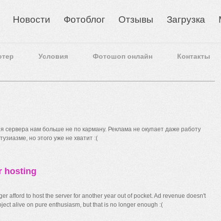
Новости
Фотоблог
Отзывы
Загрузка
отер
Условия
Фотошоп онлайн
Контакты
 сервера нам больше не по карману. Реклама не окупает даже работу
узиазме, но этого уже не хватит :(
r hosting
r afford to host the server for another year out of pocket. Ad revenue doesn't
ect alive on pure enthusiasm, but that is no longer enough :(