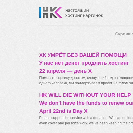
Скринш
ХК УМРЁТ БЕЗ ВАШЕЙ ПОМОЩИ
У нас нет денег продлить хостинг
22 апреля — день X
Помогите сервису донатом, следующий год размещения
одного человека, мы поддерживаем проект на голом энт
HK WILL DIE WITHOUT YOUR HELP
We don't have the funds to renew ou
April 22nd is Day X
Please support the service with a donation. We can no longe
even cover one person's work; we’ve been keeping the proj