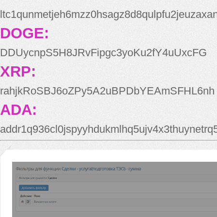
ltc1qunmetjeh6mzz0hsagz8d8qulpfu2jeuzaxa
DOGE:
DDUycnpS5H8JRvFipgc3yoKu2fY4uUxcFG
XRP:
rahjkRoSBJ6oZPy5A2uBPDbYEAmSFHL6nh
ADA:
addr1q936cl0jspyyhdukmlhq5ujv4x3thuynetr