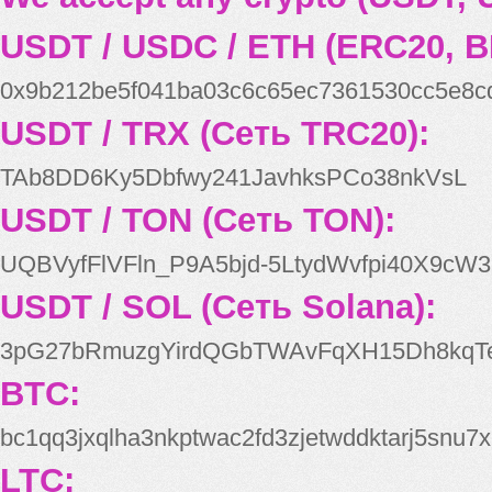
USDT / USDC / ETH (ERC20, B
0x9b212be5f041ba03c6c65ec7361530cc5e8c
USDT / TRX (Сеть TRC20):
TAb8DD6Ky5Dbfwy241JavhksPCo38nkVsL
USDT / TON (Сеть TON):
UQBVyfFlVFln_P9A5bjd-5LtydWvfpi40X9cW3
USDT / SOL (Сеть Solana):
3pG27bRmuzgYirdQGbTWAvFqXH15Dh8kqT
BTC:
bc1qq3jxqlha3nkptwac2fd3zjetwddktarj5snu7x
LTC: