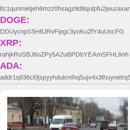
ltc1qunmetjeh6mzz0hsagz8d8qulpfu2jeuzaxa
DOGE:
DDUycnpS5H8JRvFipgc3yoKu2fY4uUxcFG
XRP:
rahjkRoSBJ6oZPy5A2uBPDbYEAmSFHL6nh
ADA:
addr1q936cl0jspyyhdukmlhq5ujv4x3thuynetr