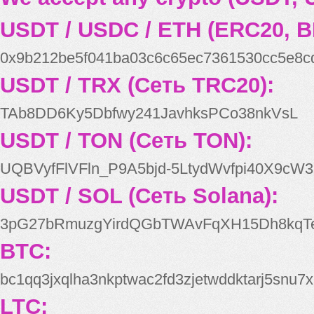
USDT / USDC / ETH (ERC20, B
0x9b212be5f041ba03c6c65ec7361530cc5e8c
USDT / TRX (Сеть TRC20):
TAb8DD6Ky5Dbfwy241JavhksPCo38nkVsL
USDT / TON (Сеть TON):
UQBVyfFlVFln_P9A5bjd-5LtydWvfpi40X9cW3
USDT / SOL (Сеть Solana):
3pG27bRmuzgYirdQGbTWAvFqXH15Dh8kqT
BTC:
bc1qq3jxqlha3nkptwac2fd3zjetwddktarj5snu7x
LTC: