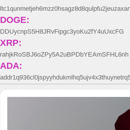
ltc1qunmetjeh6mzz0hsagz8d8qulpfu2jeuzaxa
DOGE:
DDUycnpS5H8JRvFipgc3yoKu2fY4uUxcFG
XRP:
rahjkRoSBJ6oZPy5A2uBPDbYEAmSFHL6nh
ADA:
addr1q936cl0jspyyhdukmlhq5ujv4x3thuynetr