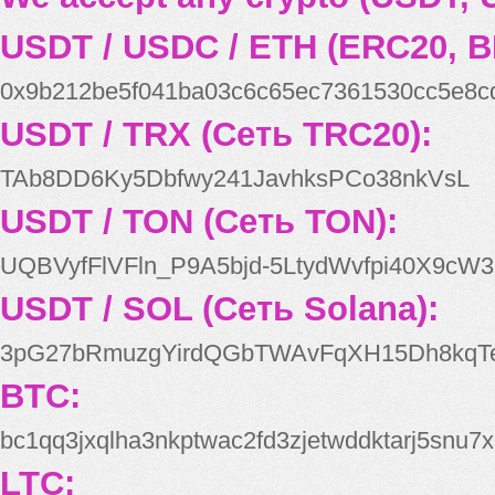
USDT / USDC / ETH (ERC20, B
0x9b212be5f041ba03c6c65ec7361530cc5e8c
USDT / TRX (Сеть TRC20):
TAb8DD6Ky5Dbfwy241JavhksPCo38nkVsL
USDT / TON (Сеть TON):
UQBVyfFlVFln_P9A5bjd-5LtydWvfpi40X9cW3
USDT / SOL (Сеть Solana):
3pG27bRmuzgYirdQGbTWAvFqXH15Dh8kqT
BTC:
bc1qq3jxqlha3nkptwac2fd3zjetwddktarj5snu7x
LTC: