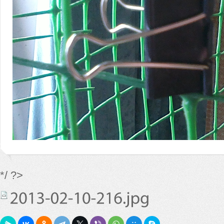
*/ ?>