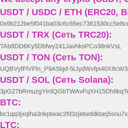
USDT / USDC / ETH (ERC20, B
0x9b212be5f041ba03c6c65ec7361530cc5e8c
USDT / TRX (Сеть TRC20):
TAb8DD6Ky5Dbfwy241JavhksPCo38nkVsL
USDT / TON (Сеть TON):
UQBVyfFlVFln_P9A5bjd-5LtydWvfpi40X9cW3
USDT / SOL (Сеть Solana):
3pG27bRmuzgYirdQGbTWAvFqXH15Dh8kqT
BTC:
bc1qq3jxqlha3nkptwac2fd3zjetwddktarj5snu7x
LTC: