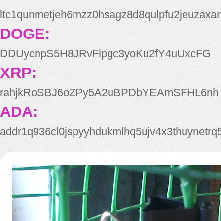
ltc1qunmetjeh6mzz0hsagz8d8qulpfu2jeuzaxa
DOGE:
DDUycnpS5H8JRvFipgc3yoKu2fY4uUxcFG
XRP:
rahjkRoSBJ6oZPy5A2uBPDbYEAmSFHL6nh
ADA:
addr1q936cl0jspyyhdukmlhq5ujv4x3thuynetr