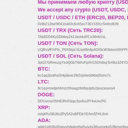
Мы принимаем любую крипту (USDT
We accept any crypto (USDT, USDC, B
USDT / USDC / ETH (ERC20, BEP20, 
0x9b212be5f041ba03c6c65ec7361530cc5e8cd839
USDT / TRX (Сеть TRC20):
TAb8DD6Ky5Dbfwy241JavhksPCo38nkVsL
USDT / TON (Сеть TON):
UQBVyfFlVFln_P9A5bjd-5LtydWvfpi40X9cW3bbrnX8hFPl
USDT / SOL (Сеть Solana):
3pG27bRmuzgYirdQGbTWAvFqXH15Dh8kqTeXBx3Z4YD
BTC:
bc1qq3jxqlha3nkptwac2fd3zjetwddktarj5snu7x
LTC:
ltc1qunmetjeh6mzz0hsagz8d8qulpfu2jeuzaxany4
DOGE:
DDUycnpS5H8JRvFipgc3yoKu2fY4uUxcFG
XRP:
rahjkRoSBJ6oZPy5A2uBPDbYEAmSFHL6nh
ADA:
addr1q936cl0jspyyhdukmlhq5ujv4x3thuynetrq53fkmxn6e