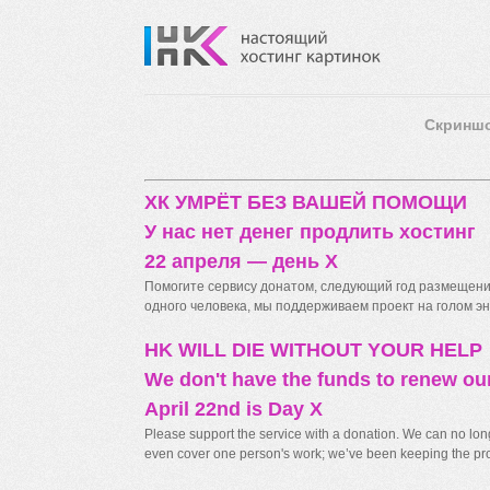
Скринш
ХК УМРЁТ БЕЗ ВАШЕЙ ПОМОЩИ
У нас нет денег продлить хостинг
22 апреля — день X
Помогите сервису донатом, следующий год размещения
одного человека, мы поддерживаем проект на голом энт
HK WILL DIE WITHOUT YOUR HELP
We don't have the funds to renew ou
April 22nd is Day X
Please support the service with a donation. We can no longe
even cover one person's work; we’ve been keeping the proj