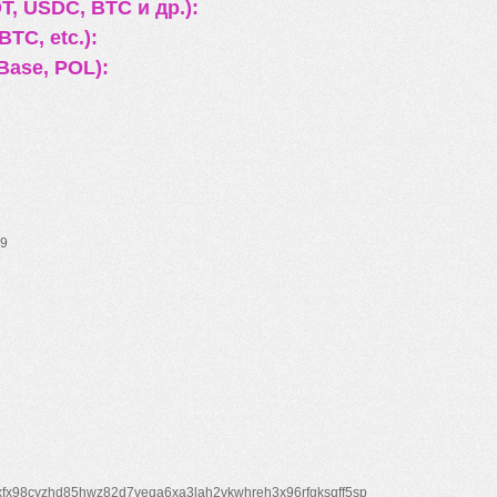
, USDC, BTC и др.):
TC, etc.):
Base, POL):
9
xfx98cyzhd85hwz82d7veqa6xa3lah2vkwhreh3x96rfgksqff5sp