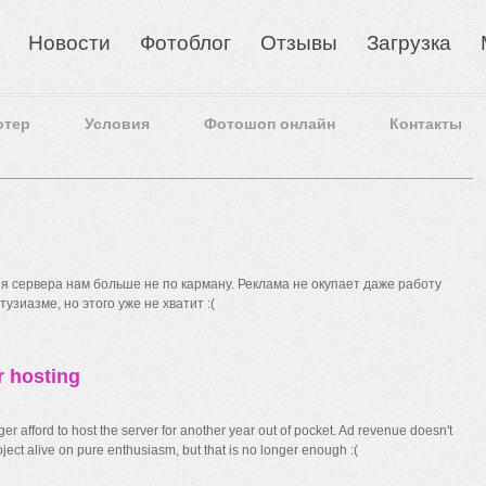
Новости
Фотоблог
Отзывы
Загрузка
отер
Условия
Фотошоп онлайн
Контакты
 сервера нам больше не по карману. Реклама не окупает даже работу
узиазме, но этого уже не хватит :(
r hosting
r afford to host the server for another year out of pocket. Ad revenue doesn't
ect alive on pure enthusiasm, but that is no longer enough :(