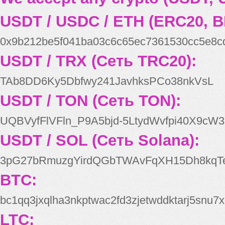
USDT / USDC / ETH (ERC20, B
0x9b212be5f041ba03c6c65ec7361530cc5e8c
USDT / TRX (Сеть TRC20):
TAb8DD6Ky5Dbfwy241JavhksPCo38nkVsL
USDT / TON (Сеть TON):
UQBVyfFlVFln_P9A5bjd-5LtydWvfpi40X9cW3
USDT / SOL (Сеть Solana):
3pG27bRmuzgYirdQGbTWAvFqXH15Dh8kqT
BTC:
bc1qq3jxqlha3nkptwac2fd3zjetwddktarj5snu7x
LTC: