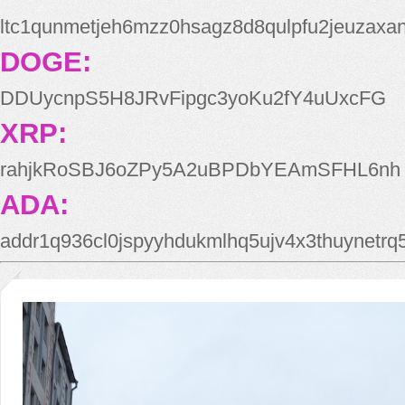
ltc1qunmetjeh6mzz0hsagz8d8qulpfu2jeuzaxa
DOGE:
DDUycnpS5H8JRvFipgc3yoKu2fY4uUxcFG
XRP:
rahjkRoSBJ6oZPy5A2uBPDbYEAmSFHL6nh
ADA:
addr1q936cl0jspyyhdukmlhq5ujv4x3thuynetr