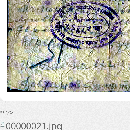
*/ ?>