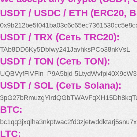
USDT / USDC / ETH (ERC20, B
0x9b212be5f041ba03c6c65ec7361530cc5e8c
USDT / TRX (Сеть TRC20):
TAb8DD6Ky5Dbfwy241JavhksPCo38nkVsL
USDT / TON (Сеть TON):
UQBVyfFlVFln_P9A5bjd-5LtydWvfpi40X9cW3
USDT / SOL (Сеть Solana):
3pG27bRmuzgYirdQGbTWAvFqXH15Dh8kqT
BTC:
bc1qq3jxqlha3nkptwac2fd3zjetwddktarj5snu7x
LTC: