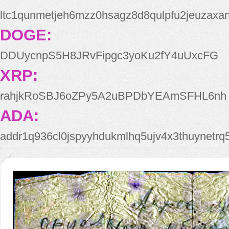
ltc1qunmetjeh6mzz0hsagz8d8qulpfu2jeuzaxa
DOGE:
DDUycnpS5H8JRvFipgc3yoKu2fY4uUxcFG
XRP:
rahjkRoSBJ6oZPy5A2uBPDbYEAmSFHL6nh
ADA:
addr1q936cl0jspyyhdukmlhq5ujv4x3thuynetr