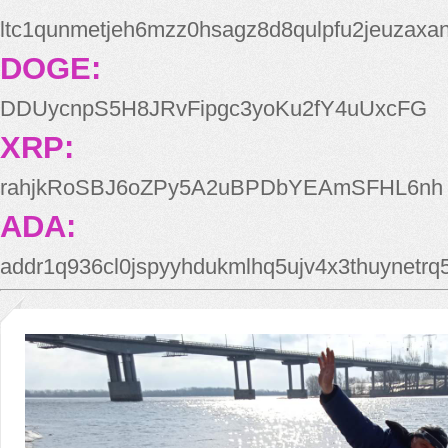
ltc1qunmetjeh6mzz0hsagz8d8qulpfu2jeuzaxa
DOGE:
DDUycnpS5H8JRvFipgc3yoKu2fY4uUxcFG
XRP:
rahjkRoSBJ6oZPy5A2uBPDbYEAmSFHL6nh
ADA:
addr1q936cl0jspyyhdukmlhq5ujv4x3thuynetr