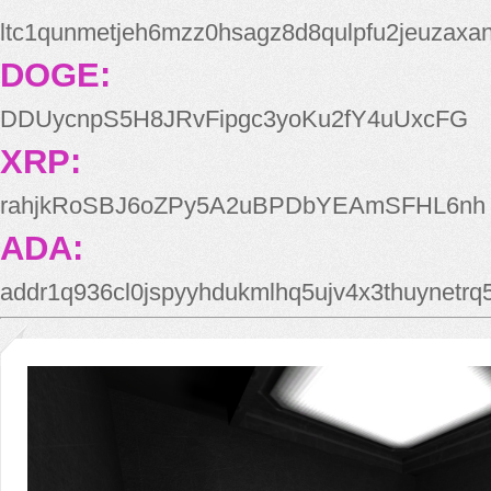
ltc1qunmetjeh6mzz0hsagz8d8qulpfu2jeuzaxa
DOGE:
DDUycnpS5H8JRvFipgc3yoKu2fY4uUxcFG
XRP:
rahjkRoSBJ6oZPy5A2uBPDbYEAmSFHL6nh
ADA:
addr1q936cl0jspyyhdukmlhq5ujv4x3thuynetr