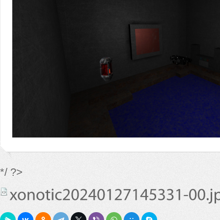
*/ ?>