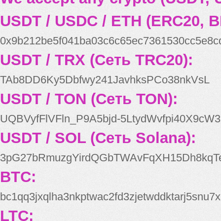
USDT / USDC / ETH (ERC20, B
0x9b212be5f041ba03c6c65ec7361530cc5e8c
USDT / TRX (Сеть TRC20):
TAb8DD6Ky5Dbfwy241JavhksPCo38nkVsL
USDT / TON (Сеть TON):
UQBVyfFlVFln_P9A5bjd-5LtydWvfpi40X9cW3
USDT / SOL (Сеть Solana):
3pG27bRmuzgYirdQGbTWAvFqXH15Dh8kqT
BTC:
bc1qq3jxqlha3nkptwac2fd3zjetwddktarj5snu7x
LTC: