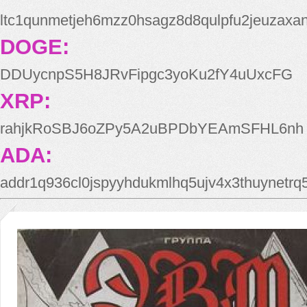
ltc1qunmetjeh6mzz0hsagz8d8qulpfu2jeuzaxa
DOGE:
DDUycnpS5H8JRvFipgc3yoKu2fY4uUxcFG
XRP:
rahjkRoSBJ6oZPy5A2uBPDbYEAmSFHL6nh
ADA:
addr1q936cl0jspyyhdukmlhq5ujv4x3thuynetr