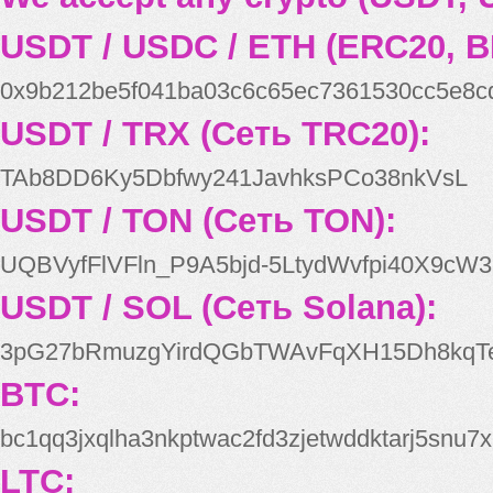
USDT / USDC / ETH (ERC20, B
0x9b212be5f041ba03c6c65ec7361530cc5e8c
USDT / TRX (Сеть TRC20):
TAb8DD6Ky5Dbfwy241JavhksPCo38nkVsL
USDT / TON (Сеть TON):
UQBVyfFlVFln_P9A5bjd-5LtydWvfpi40X9cW3
USDT / SOL (Сеть Solana):
3pG27bRmuzgYirdQGbTWAvFqXH15Dh8kqT
BTC:
bc1qq3jxqlha3nkptwac2fd3zjetwddktarj5snu7x
LTC: