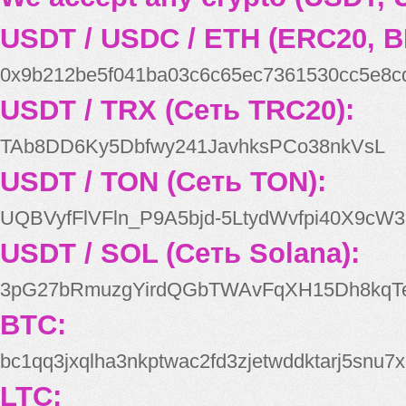
USDT / USDC / ETH (ERC20, B
0x9b212be5f041ba03c6c65ec7361530cc5e8c
USDT / TRX (Сеть TRC20):
TAb8DD6Ky5Dbfwy241JavhksPCo38nkVsL
USDT / TON (Сеть TON):
UQBVyfFlVFln_P9A5bjd-5LtydWvfpi40X9cW3
USDT / SOL (Сеть Solana):
3pG27bRmuzgYirdQGbTWAvFqXH15Dh8kqT
BTC:
bc1qq3jxqlha3nkptwac2fd3zjetwddktarj5snu7x
LTC: