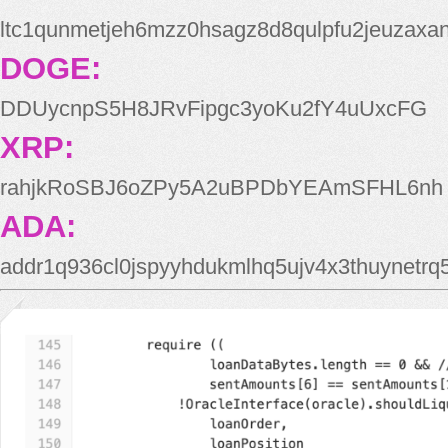
ltc1qunmetjeh6mzz0hsagz8d8qulpfu2jeuzaxa
DOGE:
DDUycnpS5H8JRvFipgc3yoKu2fY4uUxcFG
XRP:
rahjkRoSBJ6oZPy5A2uBPDbYEAmSFHL6nh
ADA:
addr1q936cl0jspyyhdukmlhq5ujv4x3thuynetr