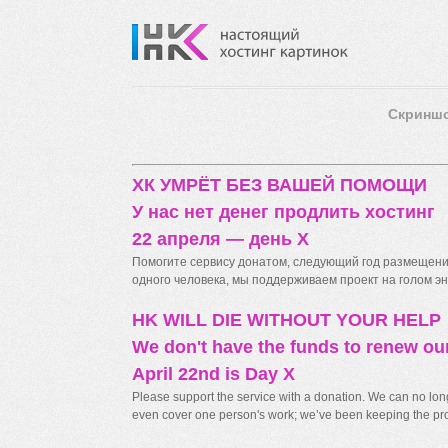
Скринш
ХК УМРЁТ БЕЗ ВАШЕЙ ПОМОЩИ
У нас нет денег продлить хостинг
22 апреля — день X
Помогите сервису донатом, следующий год размещения
одного человека, мы поддерживаем проект на голом энт
HK WILL DIE WITHOUT YOUR HELP
We don't have the funds to renew ou
April 22nd is Day X
Please support the service with a donation. We can no longe
even cover one person's work; we’ve been keeping the proj