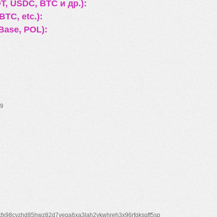
, USDC, BTC и др.):
TC, etc.):
Base, POL):
9
xfx98cyzhd85hwz82d7veqa6xa3lah2vkwhreh3x96rfgksqff5sp