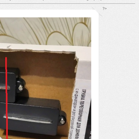
*/ ?>