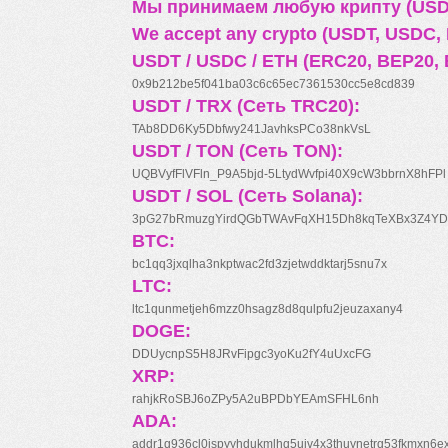
Мы принимаем любую крипту (USDT
We accept any crypto (USDT, USDC, B
USDT / USDC / ETH (ERC20, BEP20, 
0x9b212be5f041ba03c6c65ec7361530cc5e8cd839
USDT / TRX (Сеть TRC20):
TAb8DD6Ky5Dbfwy241JavhksPCo38nkVsL
USDT / TON (Сеть TON):
UQBVyfFlVFln_P9A5bjd-5LtydWvfpi40X9cW3bbrnX8hFPl
USDT / SOL (Сеть Solana):
3pG27bRmuzgYirdQGbTWAvFqXH15Dh8kqTeXBx3Z4YD
BTC:
bc1qq3jxqlha3nkptwac2fd3zjetwddktarj5snu7x
LTC:
ltc1qunmetjeh6mzz0hsagz8d8qulpfu2jeuzaxany4
DOGE:
DDUycnpS5H8JRvFipgc3yoKu2fY4uUxcFG
XRP:
rahjkRoSBJ6oZPy5A2uBPDbYEAmSFHL6nh
ADA:
addr1q936cl0jspyyhdukmlhq5ujv4x3thuynetrq53fkmxn6e