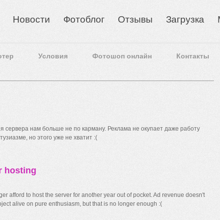
Новости
Фотоблог
Отзывы
Загрузка
отер
Условия
Фотошоп онлайн
Контакты
 сервера нам больше не по карману. Реклама не окупает даже работу
узиазме, но этого уже не хватит :(
r hosting
r afford to host the server for another year out of pocket. Ad revenue doesn't
ect alive on pure enthusiasm, but that is no longer enough :(