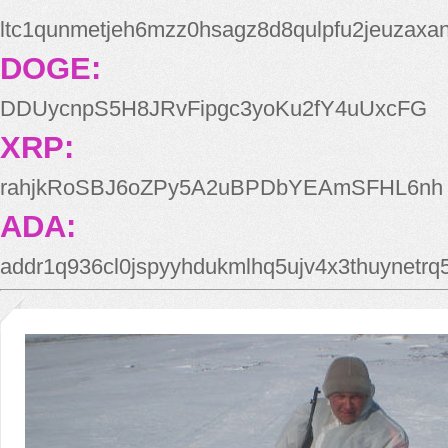
ltc1qunmetjeh6mzz0hsagz8d8qulpfu2jeuzaxa
DOGE:
DDUycnpS5H8JRvFipgc3yoKu2fY4uUxcFG
XRP:
rahjkRoSBJ6oZPy5A2uBPDbYEAmSFHL6nh
ADA:
addr1q936cl0jspyyhdukmlhq5ujv4x3thuynetr