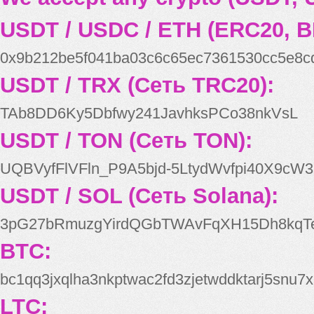
USDT / USDC / ETH (ERC20, B
0x9b212be5f041ba03c6c65ec7361530cc5e8c
USDT / TRX (Сеть TRC20):
TAb8DD6Ky5Dbfwy241JavhksPCo38nkVsL
USDT / TON (Сеть TON):
UQBVyfFlVFln_P9A5bjd-5LtydWvfpi40X9cW3
USDT / SOL (Сеть Solana):
3pG27bRmuzgYirdQGbTWAvFqXH15Dh8kqT
BTC:
bc1qq3jxqlha3nkptwac2fd3zjetwddktarj5snu7x
LTC: