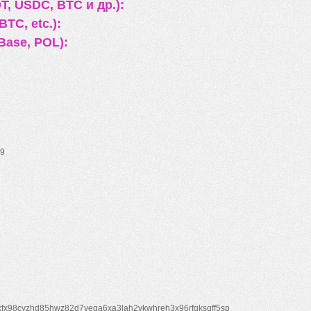
, USDC, BTC и др.):
TC, etc.):
Base, POL):
9
xfx98cyzhd85hwz82d7veqa6xa3lah2vkwhreh3x96rfgksqff5sp