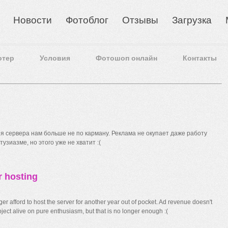
Новости
Фотоблог
Отзывы
Загрузка
отер
Условия
Фотошоп онлайн
Контакты
 сервера нам больше не по карману. Реклама не окупает даже работу
узиазме, но этого уже не хватит :(
r hosting
r afford to host the server for another year out of pocket. Ad revenue doesn't
ect alive on pure enthusiasm, but that is no longer enough :(