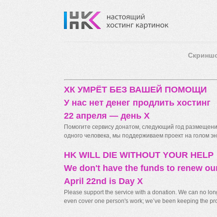
Скринш
ХК УМРЁТ БЕЗ ВАШЕЙ ПОМОЩИ
У нас нет денег продлить хостинг
22 апреля — день X
Помогите сервису донатом, следующий год размещения
одного человека, мы поддерживаем проект на голом энт
HK WILL DIE WITHOUT YOUR HELP
We don't have the funds to renew ou
April 22nd is Day X
Please support the service with a donation. We can no longe
even cover one person's work; we’ve been keeping the proj