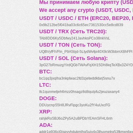
Мы принимаем любую крипту (USDT
We accept any crypto (USDT, USDC, B
USDT / USDC / ETH (ERC20, BEP20, 
0x9b212be5f041ba03c6c65ec7361530cc5e8cd839
USDT / TRX (Сеть TRC20):
TAb8DD6Ky5Dbfwy241JavhksPCo38nkVsL
USDT / TON (Сеть TON):
UQBVyfFlVFln_P9A5bjd-5LtydWvfpi40X9cW3bbrnX8hFPl
USDT / SOL (Сеть Solana):
3pG27bRmuzgYirdQGbTWAvFqXH15Dh8kqTeXBx3Z4YD
BTC:
bc1qq3jxqlha3nkptwac2fd3zjetwddktarj5snu7x
LTC:
ltc1qunmetjeh6mzz0hsagz8d8qulpfu2jeuzaxany4
DOGE:
DDUycnpS5H8JRvFipgc3yoKu2fY4uUxcFG
XRP:
rahjkRoSBJ6oZPy5A2uBPDbYEAmSFHL6nh
ADA:
addr1q936cl0jspyyhdukmlhq5ujv4x3thuynetrq53fkmxn6e