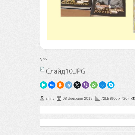
*/ ?>
sifirfy
08 февраля 2019
72kb (960 x 720)