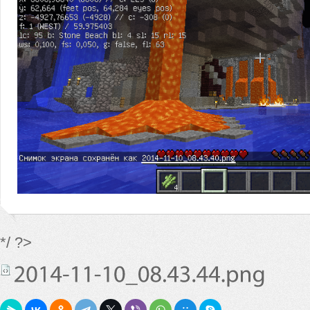
*/ ?>