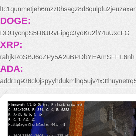
ltc1qunmetjeh6mzz0hsagz8d8qulpfu2jeuzaxa
DOGE:
DDUycnpS5H8JRvFipgc3yoKu2fY4uUxcFG
XRP:
rahjkRoSBJ6oZPy5A2uBPDbYEAmSFHL6nh
ADA:
addr1q936cl0jspyyhdukmlhq5ujv4x3thuynetr