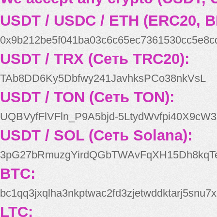
USDT / USDC / ETH (ERC20, B
0x9b212be5f041ba03c6c65ec7361530cc5e8c
USDT / TRX (Сеть TRC20):
TAb8DD6Ky5Dbfwy241JavhksPCo38nkVsL
USDT / TON (Сеть TON):
UQBVyfFlVFln_P9A5bjd-5LtydWvfpi40X9cW3
USDT / SOL (Сеть Solana):
3pG27bRmuzgYirdQGbTWAvFqXH15Dh8kqT
BTC:
bc1qq3jxqlha3nkptwac2fd3zjetwddktarj5snu7x
LTC: