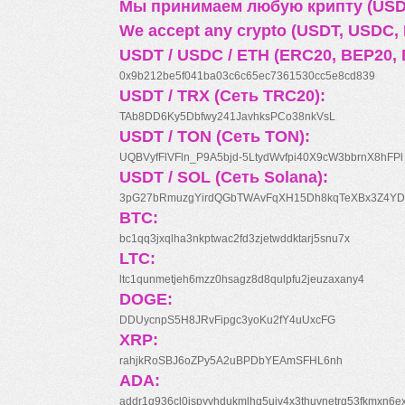
Мы принимаем любую крипту (USDT
We accept any crypto (USDT, USDC, B
USDT / USDC / ETH (ERC20, BEP20, 
0x9b212be5f041ba03c6c65ec7361530cc5e8cd839
USDT / TRX (Сеть TRC20):
TAb8DD6Ky5Dbfwy241JavhksPCo38nkVsL
USDT / TON (Сеть TON):
UQBVyfFlVFln_P9A5bjd-5LtydWvfpi40X9cW3bbrnX8hFPl
USDT / SOL (Сеть Solana):
3pG27bRmuzgYirdQGbTWAvFqXH15Dh8kqTeXBx3Z4YD
BTC:
bc1qq3jxqlha3nkptwac2fd3zjetwddktarj5snu7x
LTC:
ltc1qunmetjeh6mzz0hsagz8d8qulpfu2jeuzaxany4
DOGE:
DDUycnpS5H8JRvFipgc3yoKu2fY4uUxcFG
XRP:
rahjkRoSBJ6oZPy5A2uBPDbYEAmSFHL6nh
ADA:
addr1q936cl0jspyyhdukmlhq5ujv4x3thuynetrq53fkmxn6e