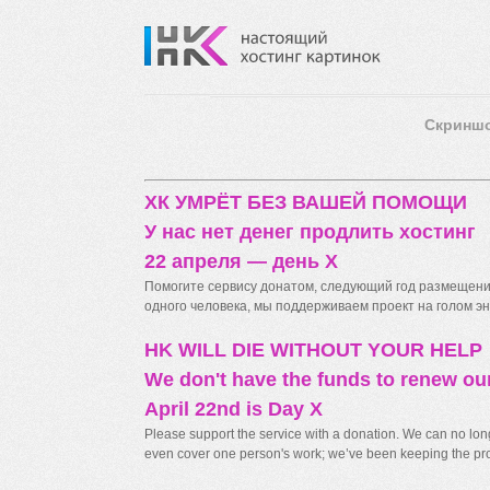
Скринш
ХК УМРЁТ БЕЗ ВАШЕЙ ПОМОЩИ
У нас нет денег продлить хостинг
22 апреля — день X
Помогите сервису донатом, следующий год размещения
одного человека, мы поддерживаем проект на голом энт
HK WILL DIE WITHOUT YOUR HELP
We don't have the funds to renew ou
April 22nd is Day X
Please support the service with a donation. We can no longe
even cover one person's work; we’ve been keeping the proj