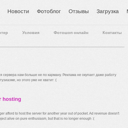
Новости
Фотоблог
Отзывы
Загрузка
отер
Условия
Фотошоп онлайн
Контакты
 сервера нам больше не по карману. Реклама не окупает даже работу
узиазме, но этого уже не хватит :(
r hosting
r afford to host the server for another year out of pocket. Ad revenue doesn't
ect alive on pure enthusiasm, but that is no longer enough :(