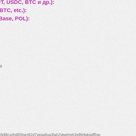
, USDC, BTC и др.):
TC, etc.):
Base, POL):
9
xfx98cyzhd85hwz82d7veqa6xa3lah2vkwhreh3x96rfgksqff5sp