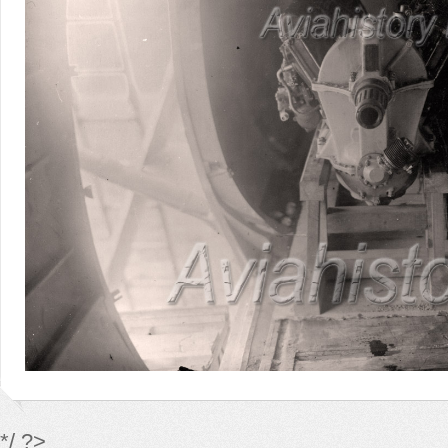
*/ ?>