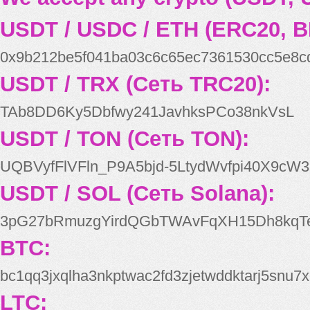
USDT / USDC / ETH (ERC20, B
0x9b212be5f041ba03c6c65ec7361530cc5e8c
USDT / TRX (Сеть TRC20):
TAb8DD6Ky5Dbfwy241JavhksPCo38nkVsL
USDT / TON (Сеть TON):
UQBVyfFlVFln_P9A5bjd-5LtydWvfpi40X9cW3
USDT / SOL (Сеть Solana):
3pG27bRmuzgYirdQGbTWAvFqXH15Dh8kqT
BTC:
bc1qq3jxqlha3nkptwac2fd3zjetwddktarj5snu7x
LTC: