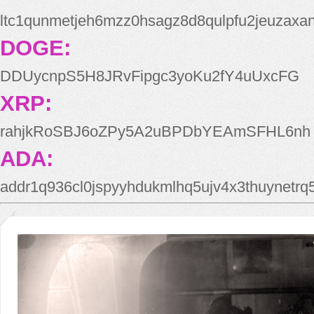
ltc1qunmetjeh6mzz0hsagz8d8qulpfu2jeuzaxa
DOGE:
DDUycnpS5H8JRvFipgc3yoKu2fY4uUxcFG
XRP:
rahjkRoSBJ6oZPy5A2uBPDbYEAmSFHL6nh
ADA:
addr1q936cl0jspyyhdukmlhq5ujv4x3thuynetr